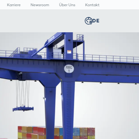
Karriere
Newsroom
Über Uns
Kontakt
DE
Global
english
n
n
lthcare
Smart Body
Newsroom
Germany
deutsch
Measurement
izinische
Media Center
äte
Körperscanner
Presse­
Middle East
عربى
Vergleich
rmazeutische
mitteilungen
packungen
T
Austria
deutsch
Korea
한국어
Japan
日本