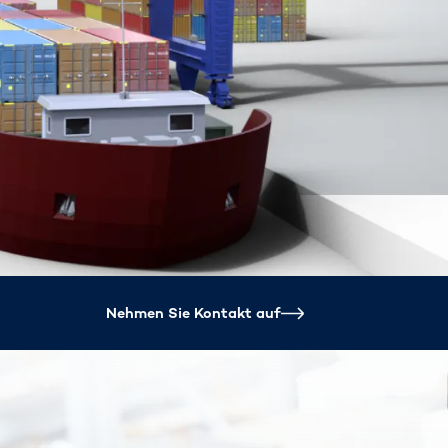
Spain
español
France
français
China
中文
Poland
polski
Nehmen Sie Kontakt auf