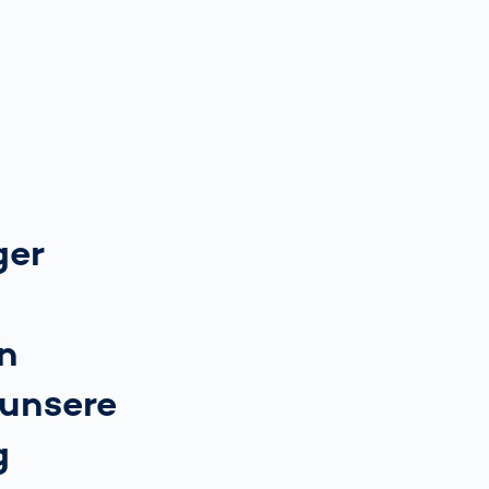
ger
n
unsere
g