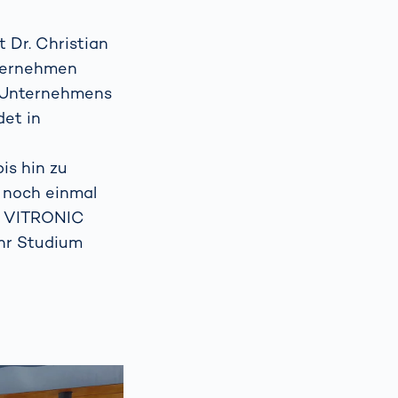
t Dr. Christian
nternehmen
s Unternehmens
det in
is hin zu
 noch einmal
ei VITRONIC
ihr Studium