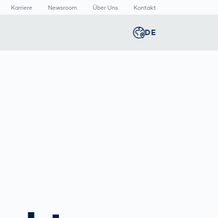
Karriere
Newsroom
Über Uns
Kontakt
DE
Global
english
n
lthcare
Newsroom
Germany
deutsch
izinische
Media Center
äte
Presse­
Middle East
عربى
rmazeutische
mitteilungen
packungen
n
Austria
deutsch
Korea
한국어
T
Japan
日本