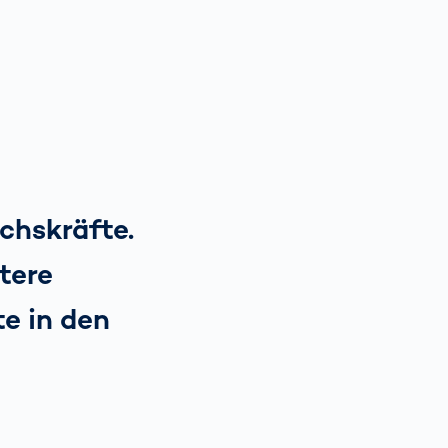
chskräfte.
tere
e in den