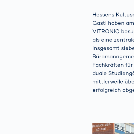
Hessens Kultusmi
Gastl haben am
VITRONIC besuc
als eine zentra
insgesamt siebe
Büromanagement 
Fachkräften fü
duale Studieng
mittlerweile üb
erfolgreich abg