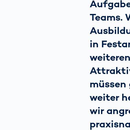
Aufgaben
Teams. W
Ausbild
in Festa
weiteren
Attrakti
müssen 
weiter 
wir angr
praxisn