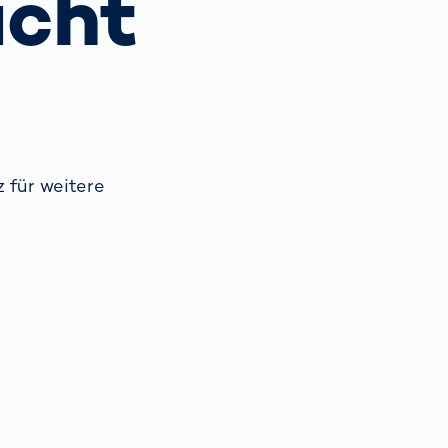
ucht
Spain
español
France
français
 für weitere
China
中文
Poland
polski