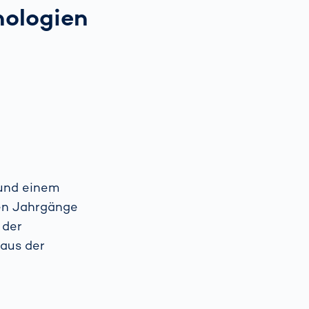
nologien
und einem
en Jahrgänge
 der
 aus der