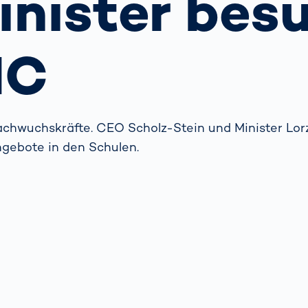
inister bes
 Autofahren
schenken
indern?
Containerterminal
Weitere Themen
IC
Das
Probestudium
hejmint bei
VITRONIC
Nachwuchskräfte. CEO Scholz-Stein und Minister Lorz
gebote in den Schulen.