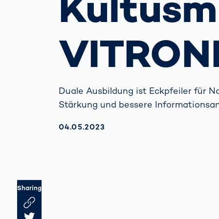
Kultusm
beim
verh
Menschliche
Körper­
VITRON
vermessung
Duale Ausbildung ist Eckpfeiler für 
Stärkung und bessere Informationsan
AKTUALISIERT AM:
04.05.2023
Sharing
Link des Artikels kopieren
Artikel auf Twitter teilen