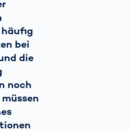
er
n
 häufig
zen bei
und die
g
n noch
a müssen
nes
tionen