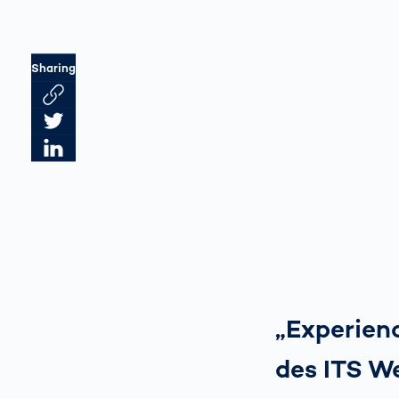
Sharing
Link des Artikels kopieren
Artikel auf Twitter teilen
Artikel auf LinkedIn teilen
„Experien
des ITS We