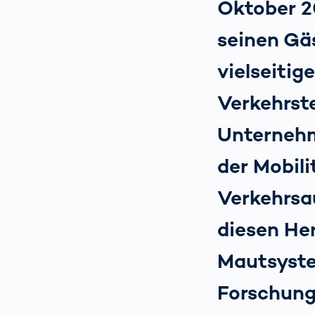
Oktober 2
seinen Gä
vielseitig
Verkehrst
Unternehm
der Mobili
Verkehrsa
diesen He
Mautsyste
Forschung