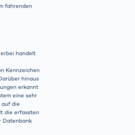
em fahrenden
ierbei handelt
von Kennzeichen
 Darüber hinaus
tungen erkannt
stem eine sehr
 auf die
t die erfassten
er Datenbank