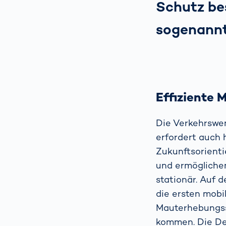
Schutz be
sogenannt
Effiziente
Die Verkehrswen
erfordert auch 
Zukunftsorienti
und ermöglichen
stationär. Auf 
die ersten mobil
Mauterhebungss
kommen. Die Det