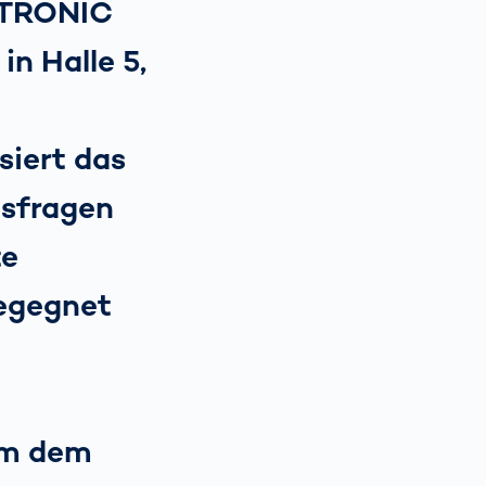
VITRONIC
n Halle 5,
siert das
tsfragen
te
begegnet
em dem