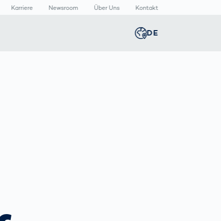
Karriere
Newsroom
Über Uns
Kontakt
DE
Global
english
n
lthcare
Newsroom
Germany
deutsch
izinische
Media Center
äte
Presse­
Middle East
عربى
rmazeutische
mitteilungen
packungen
n
Austria
deutsch
Korea
한국어
T
Japan
日本