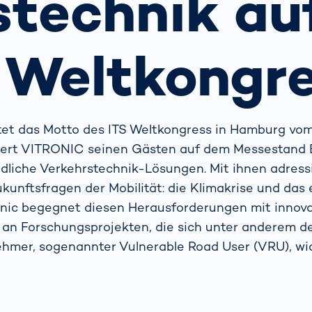
stechnik au
 Autofahren
schenken
indern?
Containerterminal
Weitere Themen
 Weltkongr
Das
Probestudium
hejmint bei
VITRONIC
tet das Motto des ITS Weltkongress in Hamburg vom 1
ert VITRONIC seinen Gästen auf dem Messestand B.
eundliche Verkehrstechnik-Lösungen. Mit ihnen adress
unftsfragen der Mobilität: die Klimakrise und das
nic begegnet diesen Herausforderungen mit innov
an Forschungsprojekten, die sich unter anderem 
ehmer, sogenannter Vulnerable Road User (VRU), w