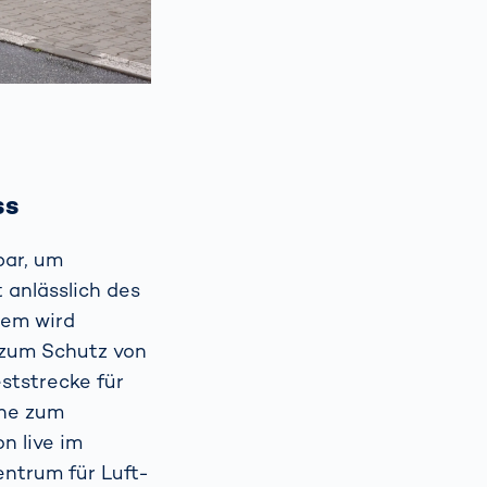
ss
bar, um
 anlässlich des
rem wird
 zum Schutz von
ststrecke für
ähe zum
n live im
ntrum für Luft-