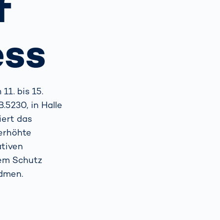
f
Spain
español
ess
France
français
1. bis 15.
China
中文
5230, in Halle
iert das
Poland
polski
 erhöhte
ativen
dem Schutz
idmen.