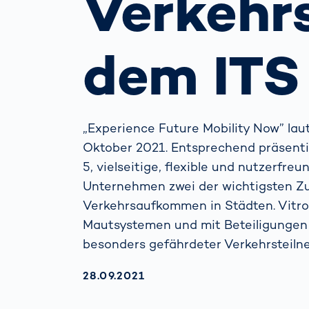
Verkehr
beim
verh
Menschliche
Körper­
dem ITS
vermessung
„Experience Future Mobility Now” lau
Oktober 2021. Entsprechend präsenti
5, vielseitige, flexible und nutzerfr
Unternehmen zwei der wichtigsten Zuk
Verkehrsaufkommen in Städten. Vitro
Mautsystemen und mit Beteiligungen 
besonders gefährdeter Verkehrsteiln
AKTUALISIERT AM:
28.09.2021