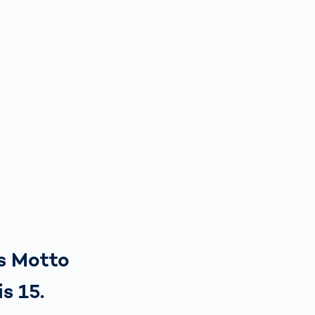
as Motto
s 15.