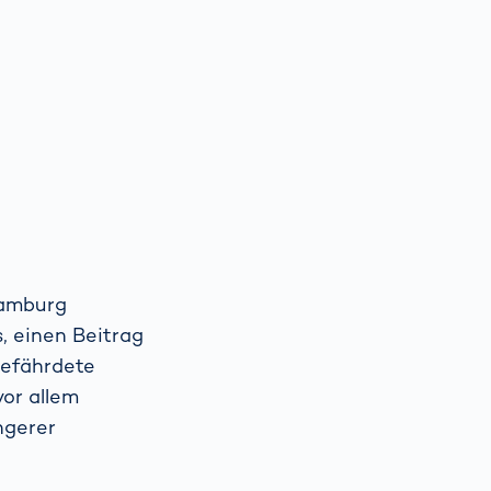
Spain
español
France
français
r
China
中文
Poland
polski
Hamburg
s, einen Beitrag
gefährdete
vor allem
ngerer