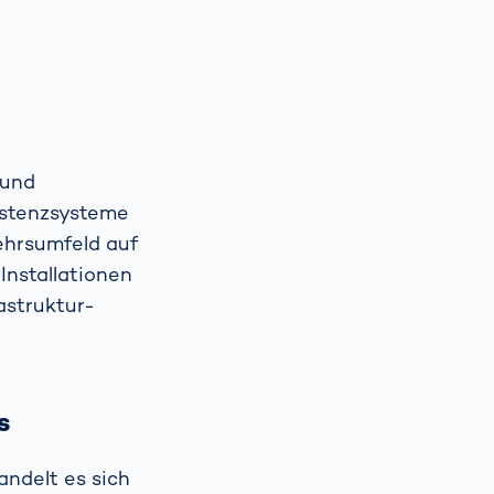
 und
istenzsysteme
ehrsumfeld auf
Installationen
astruktur-
s
ndelt es sich