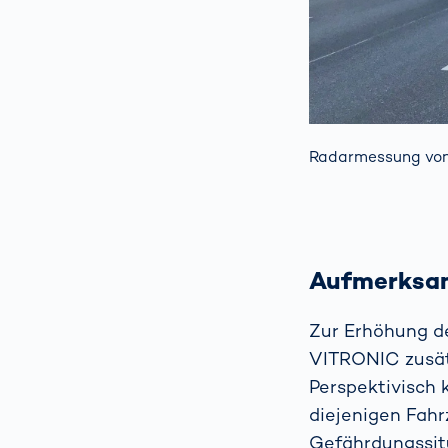
Radarmessung von
Aufmerksam
Zur Erhöhung d
VITRONIC zusätz
Perspektivisch 
diejenigen Fahr
Gefährdungssitu