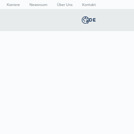
Karriere
Newsroom
Über Uns
Kontakt
DE
Global
english
n
lthcare
Newsroom
Germany
deutsch
izinische
Media Center
äte
Presse­
Middle East
عربى
rmazeutische
mitteilungen
packungen
n
Austria
deutsch
Korea
한국어
T
Japan
日本