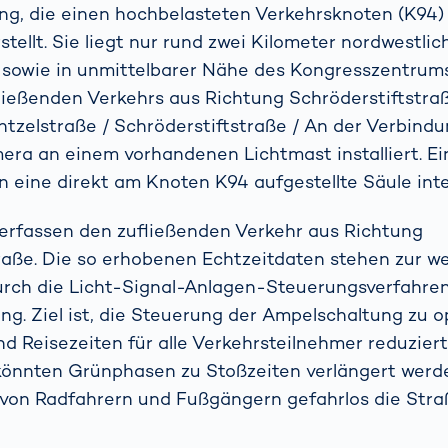
ng, die einen hochbelasteten Verkehrsknoten (K94
tellt. Sie liegt nur rund zwei Kilometer nordwestlic
sowie in unmittelbarer Nähe des Kongresszentrum
ließenden Verkehrs aus Richtung Schröderstiftstra
tzelstraße / Schröderstiftstraße / An der Verbind
ra an einem vorhandenen Lichtmast installiert. Ei
 eine direkt am Knoten K94 aufgestellte Säule int
erfassen den zufließenden Verkehr aus Richtung
raße. Die so erhobenen Echtzeitdaten stehen zur w
urch die Licht-Signal-Anlagen-Steuerungsverfahr
ng. Ziel ist, die Steuerung der Ampelschaltung zu o
d Reisezeiten für alle Verkehrsteilnehmer reduzier
könnten Grünphasen zu Stoßzeiten verlängert werd
 von Radfahrern und Fußgängern gefahrlos die Str