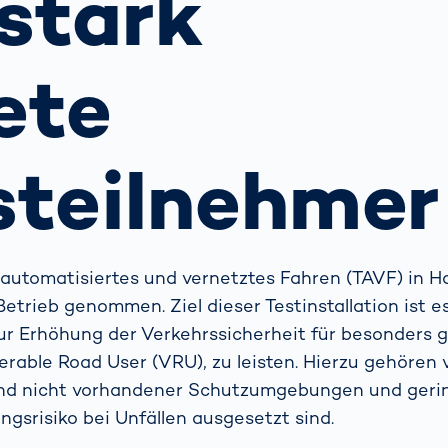
stark
 Autofahren
schenken
indern?
Containerterminal
Weitere Themen
ete
Das
Probestudium
hejmint bei
VITRONIC
steilnehme
 automatisiertes und vernetztes Fahren (TAVF) in 
Betrieb genommen. Ziel dieser Testinstallation ist e
ur Erhöhung der Verkehrssicherheit für besonders 
rable Road User (VRU), zu leisten. Hierzu gehören 
und nicht vorhandener Schutzumgebungen und geri
ngsrisiko bei Unfällen ausgesetzt sind.