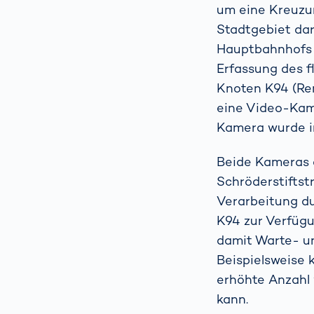
um eine Kreuzu
Stadtgebiet dars
Hauptbahnhofs 
Erfassung des f
Knoten K94 (Ren
eine Video-Kame
Kamera wurde in
Beide Kameras 
Schröderstiftst
Verarbeitung d
K94 zur Verfügu
damit Warte- un
Beispielsweise 
erhöhte Anzahl
kann.