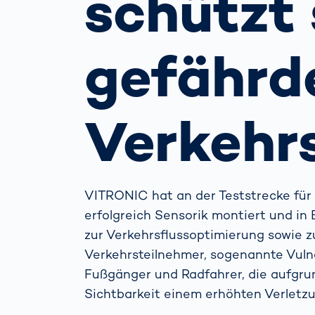
schützt 
beim
verh
Menschliche
Körper­
gefährd
vermessung
Verkehr
VITRONIC hat an der Teststrecke für
erfolgreich Sensorik montiert und in 
zur Verkehrsflussoptimierung sowie z
Verkehrsteilnehmer, sogenannte Vulne
Fußgänger und Radfahrer, die aufgr
Sichtbarkeit einem erhöhten Verletzu