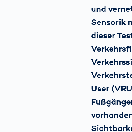
und verne
Sensorik 
dieser Tes
Verkehrsf
Verkehrss
Verkehrst
User (VRU)
Fußgänger
vorhanden
Sichtbarke