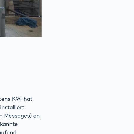
n
tens K94 hat
stalliert.
on Messages) an
rkannte
laufend