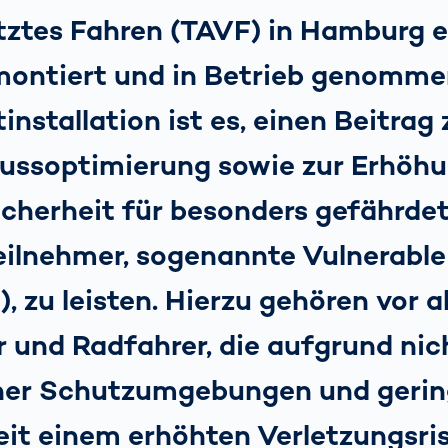
tztes Fahren (TAVF) in Hamburg e
montiert und in Betrieb genommen
tinstallation ist es, einen Beitrag 
lussoptimierung sowie zur Erhöhu
icherheit für besonders gefährde
eilnehmer, sogenannte Vulnerabl
, zu leisten. Hierzu gehören vor a
 und Radfahrer, die aufgrund nic
er Schutzumgebungen und gerin
it einem erhöhten Verletzungsris