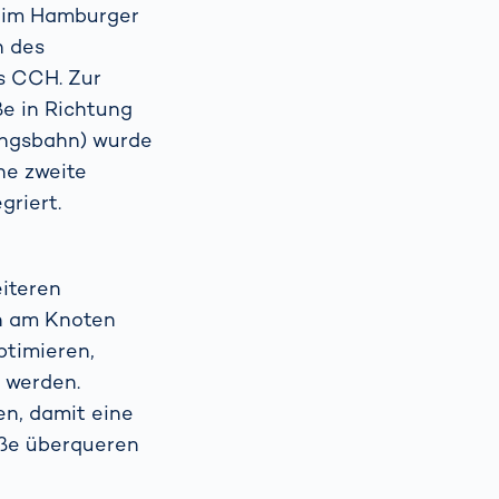
) im Hamburger
h des
s CCH. Zur
ße in Richtung
ungsbahn) wurde
ne zweite
egriert.
eiteren
en am Knoten
ptimieren,
t werden.
en, damit eine
aße überqueren