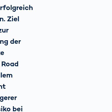
rfolgreich
. Ziel
zur
ng der
te
e Road
llem
ht
gerer
iko bei