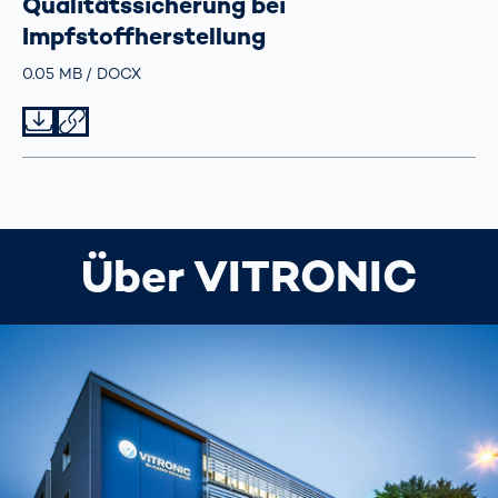
Qualitätssicherung bei
Impfstoffherstellung
Größe
0.05 MB
Typ
DOCX
Datei herunterladen
Datei teilen
Über VITRONIC