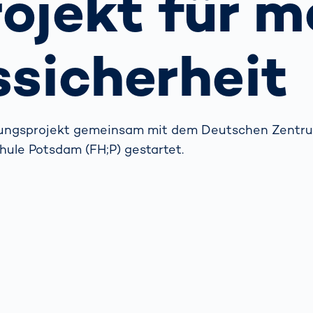
ojekt für m
 Autofahren
schenken
indern?
Containerterminal
Weitere Themen
ssicherheit
Das
Probestudium
hejmint bei
VITRONIC
ungsprojekt gemeinsam mit dem Deutschen Zentrum
ule Potsdam (FH;P) gestartet.