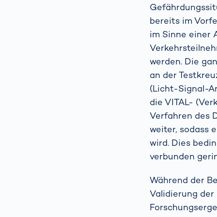
Gefährdungssitu
bereits im Vorf
im Sinne einer
Verkehrsteilne
werden. Die gan
an der Testkreu
(Licht-Signal-A
die VITAL- (Ver
Verfahren des D
weiter, sodass 
wird. Dies bedi
verbunden geri
Während der Be
Validierung der
Forschungsergeb