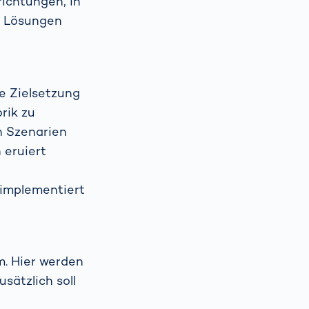
richtungen, in
n Lösungen
ie Zielsetzung
rik zu
n Szenarien
 eruiert
 implementiert
m. Hier werden
sätzlich soll