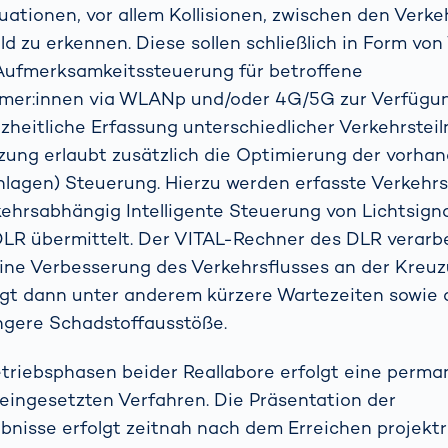
ationen, vor allem Kollisionen, zwischen den Verk
eld zu erkennen. Diese sollen schließlich in Form v
 Aufmerksamkeitssteuerung für betroffene
hmer:innen via WLANp und/oder 4G/5G zur Verfügun
zheitliche Erfassung unterschiedlicher Verkehrstei
zung erlaubt zusätzlich die Optimierung der vorh
nlagen) Steuerung. Hierzu werden erfasste Verkehr
kehrsabhängig Intelligente Steuerung von Lichtsign
LR übermittelt. Der VITAL-Rechner des DLR verarbe
eine Verbesserung des Verkehrsflusses an der Kreuz
ngt dann unter anderem kürzere Wartezeiten sowie
ngere Schadstoffausstöße.
triebsphasen beider Reallabore erfolgt eine perma
 eingesetzten Verfahren. Die Präsentation der
nisse erfolgt zeitnah nach dem Erreichen projektr