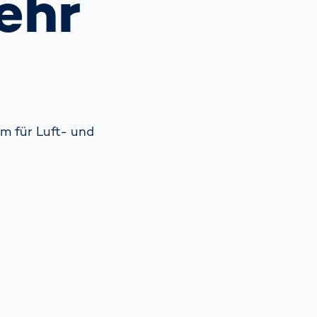
ehr
Spain
español
France
français
 für Luft- und
China
中文
Poland
polski