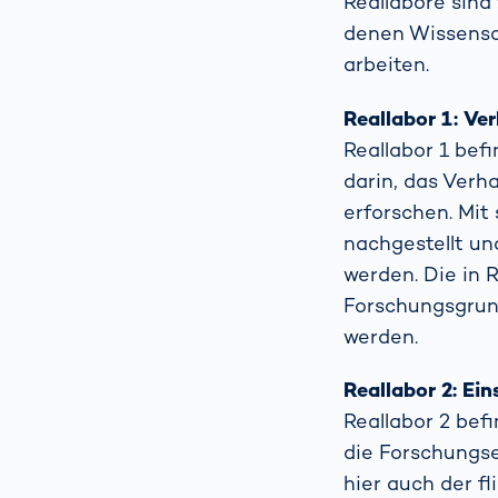
Reallabore sind
denen Wissensc
arbeiten.
Reallabor 1: Ve
Reallabor 1 bef
darin, das Verh
erforschen. Mit
nachgestellt u
werden. Die in 
Forschungsgrund
werden.
Reallabor 2: Ei
Reallabor 2 bef
die Forschungser
hier auch der f