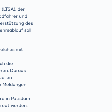
 (LTSA), der
adfahrer und
terstützung des
hrsablauf soll
welches mit
e
uch die
ren. Daraus
uellen
se Meldungen
re in Potsdam
treut werden.