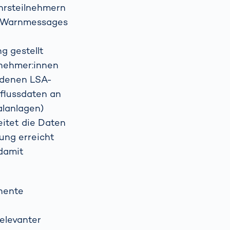
ehrsteilnehmern
on Warnmessages
g gestellt
lnehmer:innen
andenen LSA-
sflussdaten an
alanlagen)
itet die Daten
ung erreicht
 damit
nente
elevanter