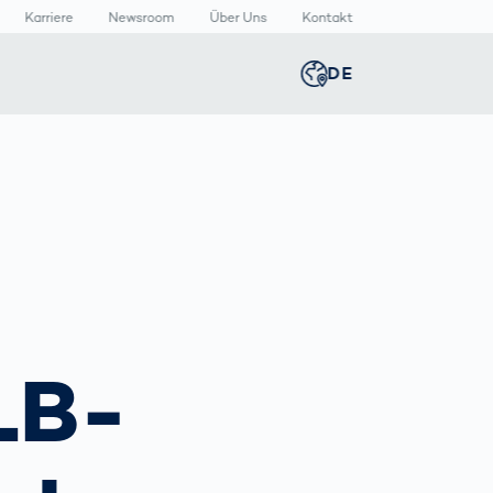
Karriere
Newsroom
Über Uns
Kontakt
DE
Global
english
n
lthcare
Newsroom
Germany
deutsch
izinische
Media Center
äte
Presse­
Middle East
عربى
rmazeutische
mitteilungen
packungen
n
Austria
deutsch
LB-
Korea
한국어
T
Japan
日本