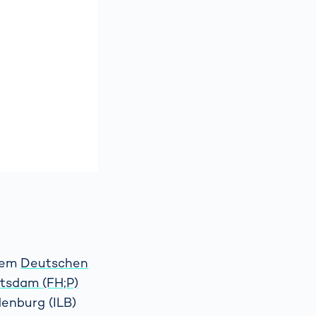
dem
Deutschen
tsdam (FH;P)
denburg (ILB)