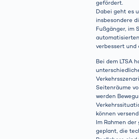
gefördert.
Dabei geht es u
insbesondere d
Fußgänger, im S
automatisierten
verbessert und 
Bei dem LTSA ha
unterschiedlic
Verkehrsszenarie
Seitenräume vo
werden Bewegun
Verkehrssituati
können versende
Im Rahmen der 
geplant, die te