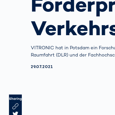
Förderpr
beim
verh
Menschliche
Körper­
Verkehr
vermessung
VITRONIC hat in Potsdam ein Forsch
Raumfahrt (DLR) und der Fachhochsch
AKTUALISIERT AM:
29.07.2021
Sharing
Link des Artikels kopieren
Artikel auf Twitter teilen