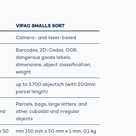
capteurs
optiques
Spain
español
é
VIPAC SMALLS SORT
é
Camera- and laser-based
France
français
Barcodes, 2D-Codes, OCR,
dangerous goods labels,
China
中文
dimensions, object classification,
weight
Poland
polski
up to 3.700 objects/h (with 200mm
parcel length)
Parcels, bags, large letters, and
and
other cuboidal and irregular
objects
x 50
min 150 mm x 50 mm x 1 mm, 0.1 kg