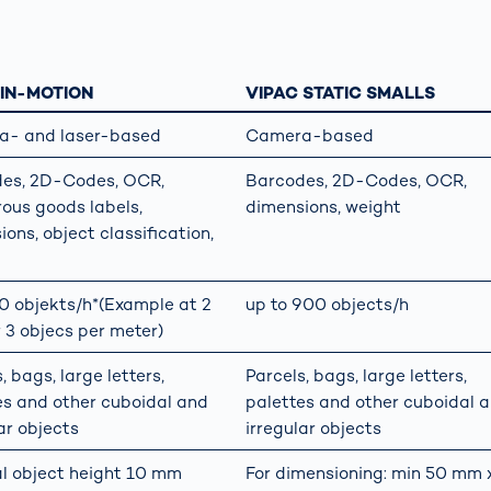
ment
tionne la
Faire le bien
ion déléguée
ensemble
rel
Transport de fret
 surveillance
Je n'ai pas hésit
ère : Guide à
 IN-MOTION
VIPAC STATIC SMALLS
Systèmes de
et j'ai commenc
ention des
portiques OCR
rps
à me mobiliser
- and laser-based
Camera-based
rités
ières
Autres sujets
es, 2D-Codes, OCR,
Barcodes, 2D-Codes, OCR,
ent lutter
ous goods labels,
dimensions, weight
re les
ons, object classification,
ractions au
nt?
0 objekts/h*(Example at 2
up to 900 objects/h
r 3 objecs per meter)
, bags, large letters,
Parcels, bags, large letters,
es and other cuboidal and
palettes and other cuboidal 
ar objects
irregular objects
l object height 10 mm
For dimensioning: min 50 mm 