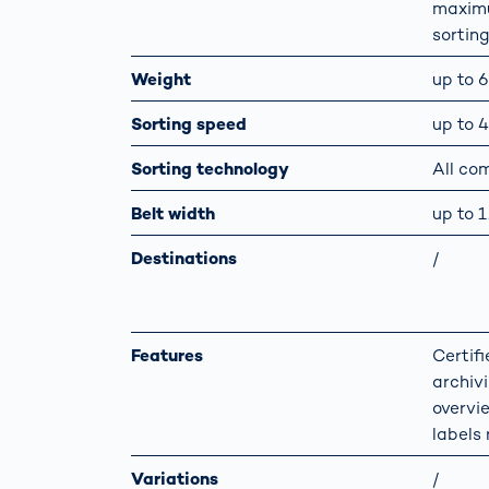
maximu
sortin
Weight
up to 
Sorting speed
up to 4
Sorting technology
All co
Belt width
up to 
Destinations
/
Features
Certif
archiv
overvi
labels 
Variations
/