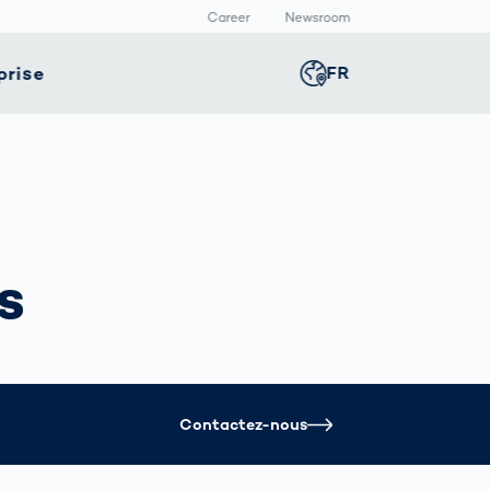
Career
Newsroom
prise
FR
Global
english
té
Smart Production
Presse
Germany
deutsch
e
positifs
Inspection des
Communiqué de
icaux
cordons de
presse
Middle East
عربى
soudure
s
allage
Médiathèque
avec l’IA
rmaceutique
Comment les
Austria
deutsch
données
deviennent
décisions
Korea
한국어
Contactez-nous
VDA 5.3 :
Exigences
précises pour les
Japan
日本