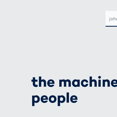
ADRE
E-
MAIL
the machine
people