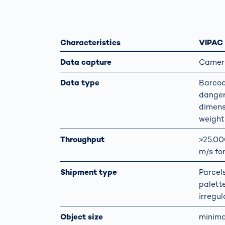
Com
fonc
gest
Scanner corpo
de la
3D
routi
Characteristics
VIPAC
l’int
Mesure du co
Data capture
Camera
auto
humain
rout
Data type
Barcod
Comm
danger
cont
dimensi
dist
weight
vola
Throughput
>25.00
m/s fo
Shipment type
Parcels
palett
irregul
Object size
minima