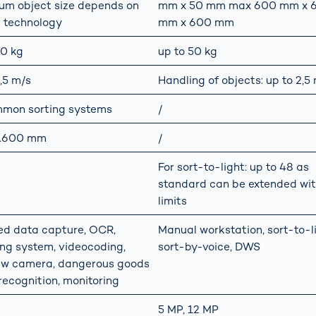
m object size depends on
mm x 50 mm max 600 mm x 
g technology
mm x 600 mm
60 kg
up to 50 kg
,5 m/s
Handling of objects: up to 2,5
mmon sorting systems
/
1.600 mm
/
For sort-to-light: up to 48 as
standard can be extended wi
limits
ied data capture, OCR,
Manual workstation, sort-to-l
ing system, videocoding,
sort-by-voice, DWS
ew camera, dangerous goods
recognition, monitoring
5 MP, 12 MP