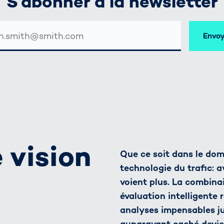
S'abonner à la newsletter
SSE
Envoy
 vision
Que ce soit dans le dom
technologie du trafic: a
voient plus. La combina
évaluation intelligente 
analyses impensables 
auparavant caché devient