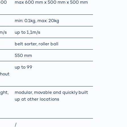
600
max 600 mm x 500 mm x 500 mm
min: 0.1kg, max: 20kg
 m/s
up to 1,1m/s
belt sorter, roller ball
550 mm
up to 99
thout
ight,
modular, movable and quickly built
up at other locations
/