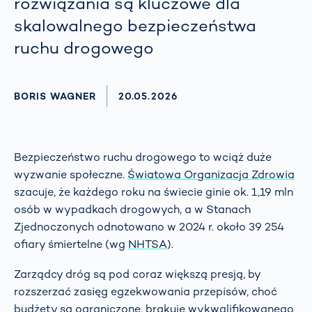
rozwiązania są kluczowe dla
skalowalnego bezpieczeństwa
ruchu drogowego
AUTHOR
BORIS WAGNER
AKTUALISIERT AM:
20.05.2026
Bezpieczeństwo ruchu drogowego to wciąż duże
wyzwanie społeczne.
Światowa Organizacja Zdrowia
szacuje, że każdego roku na świecie ginie ok. 1,19 mln
osób w wypadkach drogowych, a w Stanach
Zjednoczonych odnotowano w 2024 r. około 39 254
ofiary śmiertelne (wg
NHTSA
).
Zarządcy dróg są pod coraz większą presją, by
rozszerzać zasięg egzekwowania przepisów, choć
budżety są ograniczone, brakuje wykwalifikowanego