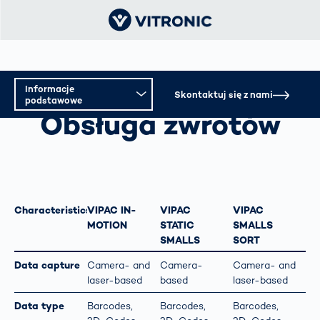
Informacje
OBSŁUGA ZWROTÓW
Skontaktuj się z nami
podstawowe
Obsługa zwrotów
Informacje podstawowe
Specyfikacja techniczna
Characteristics
VIPAC IN-
VIPAC
VIPAC
MOTION
STATIC
SMALLS
SMALLS
SORT
Data capture
Camera- and
Camera-
Camera- and
laser-based
based
laser-based
Data type
Barcodes,
Barcodes,
Barcodes,