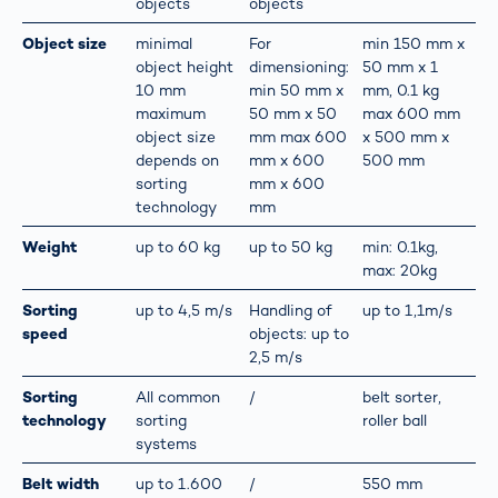
objects
objects
Object size
minimal
For
min 150 mm x
object height
dimensioning:
50 mm x 1
10 mm
min 50 mm x
mm, 0.1 kg
maximum
50 mm x 50
max 600 mm
object size
mm max 600
x 500 mm x
depends on
mm x 600
500 mm
sorting
mm x 600
technology
mm
Weight
up to 60 kg
up to 50 kg
min: 0.1kg,
max: 20kg
Sorting
up to 4,5 m/s
Handling of
up to 1,1m/s
speed
objects: up to
2,5 m/s
Sorting
All common
/
belt sorter,
technology
sorting
roller ball
systems
Belt width
up to 1.600
/
550 mm