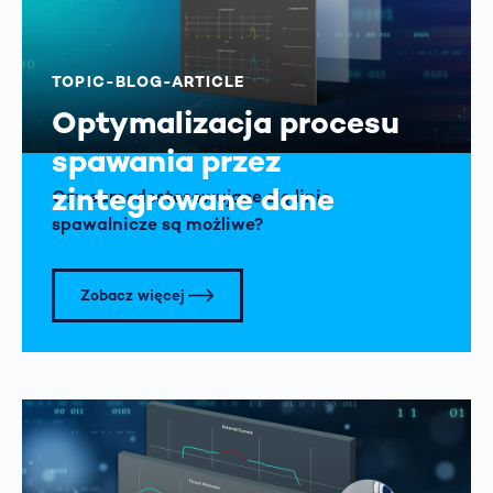
TOPIC-BLOG-ARTICLE
Optymalizacja procesu
spawania przez
zintegrowane dane
Czy samodostosowujące się linie
spawalnicze są możliwe?
Zobacz więcej