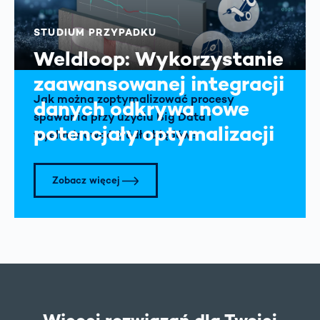
STUDIUM PRZYPADKU
Weldloop: Wykorzystanie
zaawansowanej integracji
Jak można zoptymalizować procesy
danych odkrywa nowe
spawania przy użyciu Big Data i
potencjały optymalizacji
wyeliminować źródła błędów?
Zobacz więcej