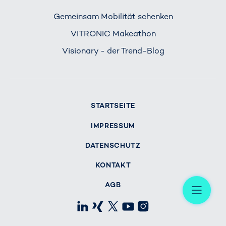
Gemeinsam Mobilität schenken
VITRONIC Makeathon
Visionary - der Trend-Blog
STARTSEITE
IMPRESSUM
DATENSCHUTZ
KONTAKT
Me
AGB
LinkedIn
Xing
X
Youtube
Instagram