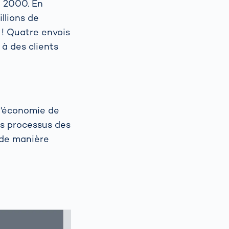
e 2000. En
llions de
 ! Quatre envois
 à des clients
 l'économie de
es processus des
 de manière