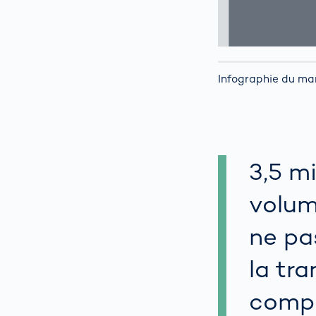
Infographie du ma
3,5 mi
volum
ne pa
la tr
compr