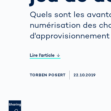
Com
fonc
gest
Quels sont les avant
Scanner corpo
de la
3D
routi
numérisation des ch
l’int
Mesure du co
auto
d'approvisionnement
humain
rout
Comm
cont
Lire l'article
dist
vola
AUTHOR
TORBEN POSERT
AKTUALISIERT A
22.10.2019
Sharing