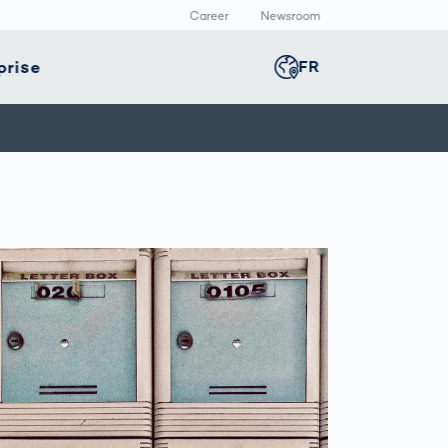
Career
Newsroom
prise
FR
Global
english
té
Smart Production
Presse
Germany
deutsch
e
positifs
Inspection des
Communiqué de
icaux
cordons de
presse
Middle East
عربى
soudure
allage
Médiathèque
avec l’IA
rmaceutique
Comment les
Austria
deutsch
données
deviennent
décisions
Korea
한국어
VDA 5.3 :
Exigences
précises pour les
Japan
日本