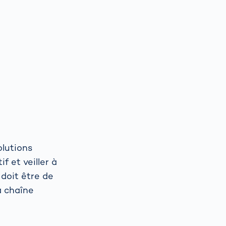
olutions
f et veiller à
 doit être de
a chaîne