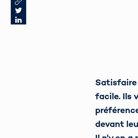
Link des Artikels kopieren
Artikel auf Twitter teilen
Artikel auf LinkedIn teilen
Satisfaire
facile. Ils
préférence
devant leur
Il n'y en a