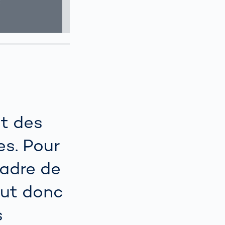
nt des
s. Pour
cadre de
aut donc
s