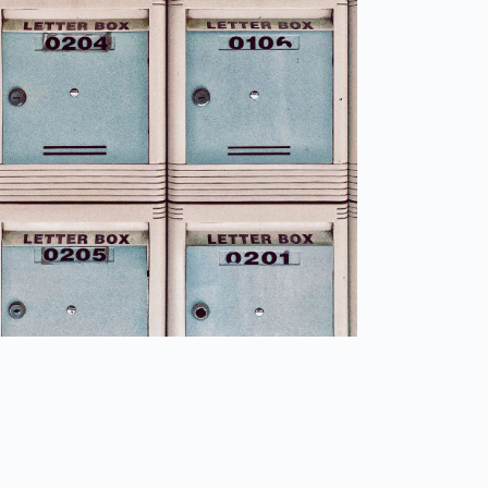
capteurs
optiques
Spain
español
é
é
France
français
China
中文
Poland
polski