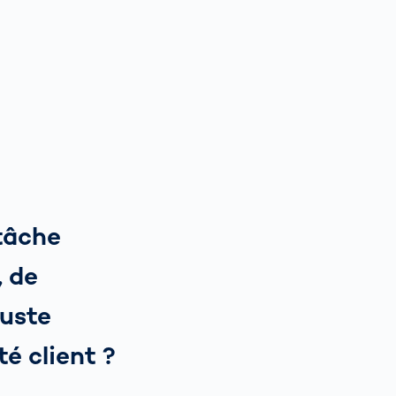
 tâche
, de
juste
té client ?