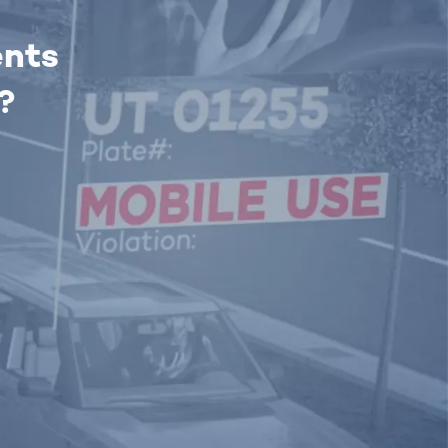
ents
?