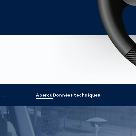
ment
tionne la
Faire le bien
ion déléguée
ensemble
rel
Transport de fret
 surveillance
Je n'ai pas hésit
ère : Guide à
Systèmes de
et j'ai commenc
ention des
portiques OCR
rps
à me mobiliser
rités
ières
Autres sujets
ent lutter
re les
ractions au
nt?
Aperçu
Données techniques
DÉTECTION DE TÉLÉPHONE PORTABLE ET DE CEINTURE DE SÉCURITÉ