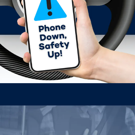
capteurs
optiques
Spain
español
é
é
France
français
China
中文
Poland
polski