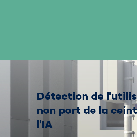
Détection de l'util
non port de la cein
l'IA