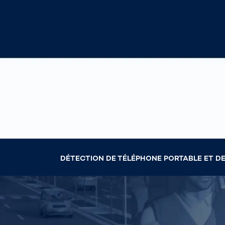
Com
fonc
gest
Scanner corpo
de la
3D
routi
l’int
Mesure du co
auto
humain
rout
Comm
cont
dist
vola