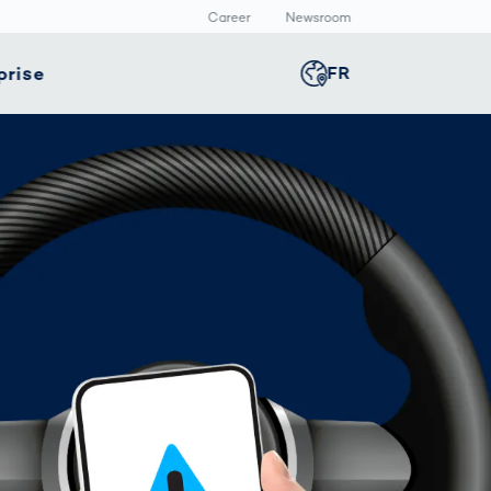
Career
Newsroom
prise
FR
Global
english
té
Smart Production
Presse
Germany
deutsch
e
positifs
Inspection des
Communiqué de
icaux
cordons de
presse
e
Middle East
عربى
soudure
allage
Médiathèque
avec l’IA
rmaceutique
Comment les
Austria
deutsch
données
deviennent
décisions
Korea
한국어
VDA 5.3 :
Exigences
précises pour les
Japan
日本