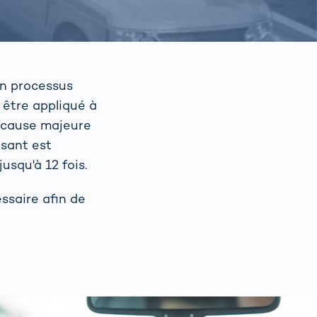
un processus
être appliqué à
e cause majeure
isant est
squ'à 12 fois.
essaire afin de