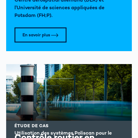
l’Université de sciences appliquées de
Potsdam (FH;P).
En savoir plus
ÉTUDE DE CAS
Utilisation des systèmes Poliscan pour le
Contrôle routier en