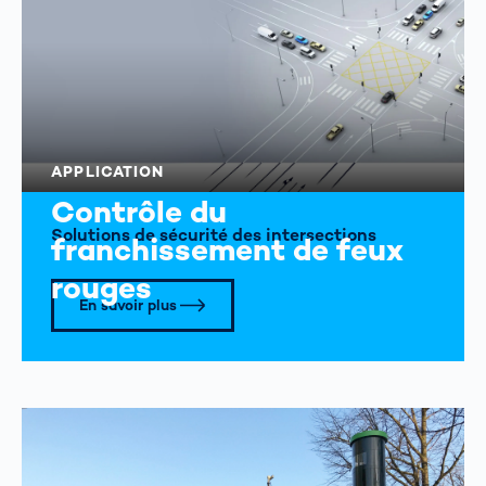
APPLICATION
Contrôle du
Solutions de sécurité des intersections
franchissement de feux
rouges
En savoir plus