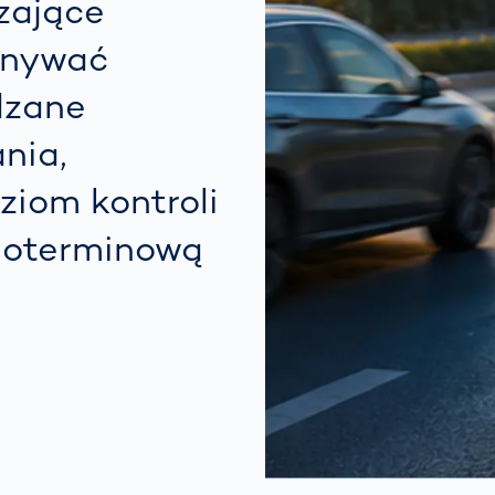
zające
wnywać
dzane
nia,
ziom kontroli
ugoterminową
: