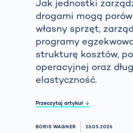
Jak jednostki zarząd
drogami mogą poró
własny sprzęt, zarzą
programy egzekwowa
strukturę kosztów, po
operacyjnej oraz dł
elastyczność.
Przeczytaj artykuł
AUTHOR
BORIS WAGNER
AKTUALISIERT AM
26.05.2026