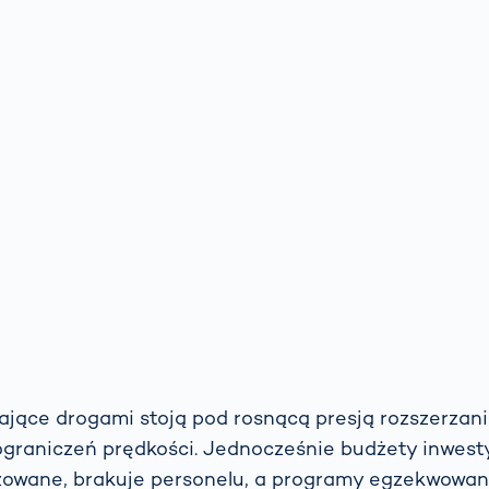
jące drogami stoją pod rosnącą presją rozszerzani
graniczeń prędkości. Jednocześnie budżety inwest
izowane, brakuje personelu, a programy egzekwowan