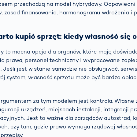
zasem przechodzą na model hybrydowy. Odpowiedni 
w, zasad finansowania, harmonogramu wdrożenia i p
rto kupić sprzęt: kiedy własność się 
wy to mocna opcja dla organów, które mają doświad
ia prawa, personel techniczny i wypracowane zaple
. Jeśli jest w stanie samodzielnie obsługiwać, serwi
ój system, własność sprzętu może być bardzo opłac
 argumentem za tym modelem jest kontrola. Własne 
guracji urządzeń, miejscach instalacji, integracji 
acyjnych. Jest to ważne dla zarządców autostrad, 
ych, czy tam, gdzie prawo wymaga rządowej własnoś
przepisy.