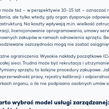
może też – w perspektywie 10-15 lat – oznaczać n
dania, ale tylko wtedy, gdy organ dysponuje odpowi
astrukturą. Na koszty wpływają m.in. wielkość zatru
bracji, licencjonowanie oprogramowania, umowy serw
nownych zakupów w ramach odnowienia sprzętu. Be
odziewane oszczędności mogą nie zostać osiągnięt
oważne ograniczenia. Wysokie nakłady początkowe (
 całej sieci. Trudna może być rekrutacja i utrzymani
ymiany sprzętu to kolejne procedury zakupowe. Ja
przerwalność pracy, rejestry kalibracji i odpieraln
rkach organu, o ile nie podpisano osobnych umów 
rto wybrać model usługi zarządzanej: