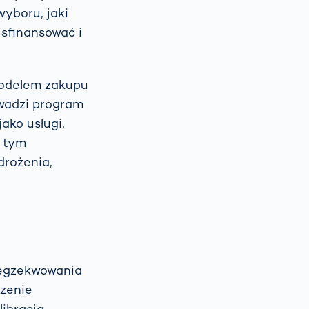
wyboru, jaki
 sfinansować i
modelem zakupu
owadzi program
ako usługi,
W tym
drożenia,
 egzekwowania
dzenie
ibracją,