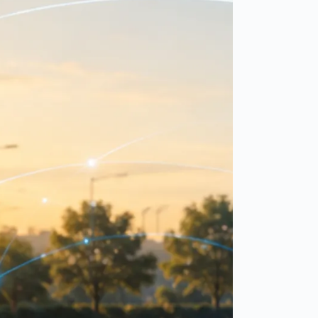
sztucznej
inteligencji
Spain
español
France
français
China
中文
Poland
polski