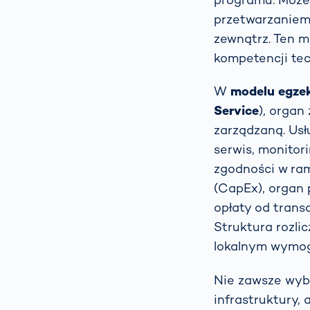
przetwarzaniem 
zewnątrz. Ten m
kompetencji te
W
modelu egzek
Service
), organ
zarządzaną. Usł
serwis, monitor
zgodności w ra
(CapEx), organ 
opłaty od transa
Struktura rozli
lokalnym wymo
Nie zawsze wyb
infrastruktury,