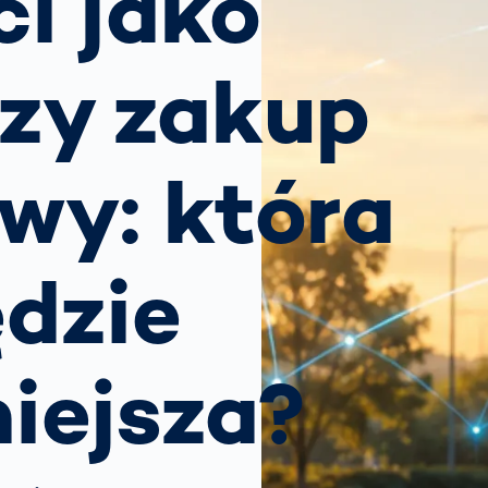
i jako
pisów
owych:
wodnik dla
czy zakup
ądców dróg
 możemy
biegać
raszaniu
wy: która
i
owców?
ędzie
iejsza?