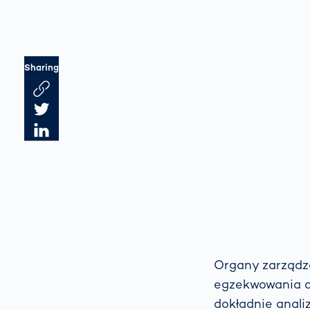
Sharing
Link des Artikels kopieren
Artikel auf Twitter teilen
Artikel auf LinkedIn teilen
Organy zarządza
egzekwowania o
dokładnie anal