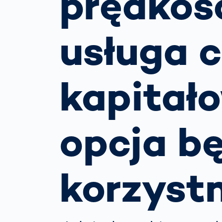
prędkośc
prze
drog
Prze
usługa 
zarz
Jak
zapo
rozp
kapitało
uwag
kier
opcja b
korzystn