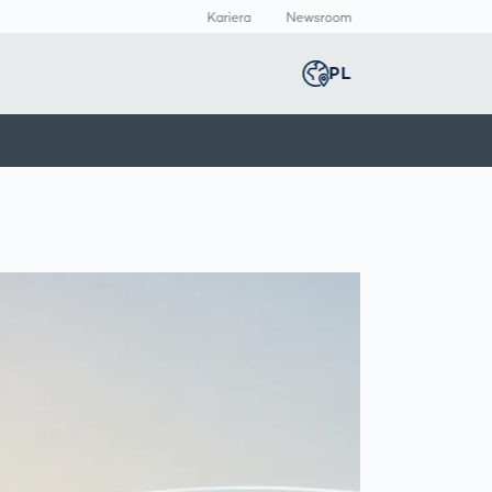
Kariera
Newsroom
PL
Global
english
Inteligentna
Skaner ciała 3D
Newsroom
Germany
deutsch
t
produkcja /
Pomiary ciała
Centrum
Smart Production
multimediów
Middle East
عربى
Automatyczna
Informacje
inspekcja druku
prasowe
produktów
Austria
deutsch
farmaceutycznych
Inspekcja spoin
z AI
Korea
한국어
Inspekcja szwów
spawalniczych
za pomocą
Japan
日本