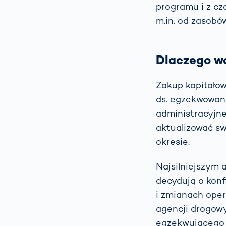
programu i z c
m.in. od zasobó
Dlaczego wa
Zakup kapitało
ds. egzekwowan
administracyjne
aktualizować sw
okresie.
Najsilniejszym
decydują o konfi
i zmianach oper
agencji drogow
egzekwującego 