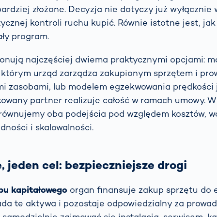
bardziej złożone. Decyzja nie dotyczy już wyłącznie 
cznej kontroli ruchu kupić. Równie istotne jest, jak
ły program.
onują najczęściej dwiema praktycznymi opcjami: 
w którym urząd zarządza zakupionym sprzętem i pr
i zasobami, lub modelem egzekwowania prędkości j
kowany partner realizuje całość w ramach umowy. 
równujemy oba podejścia pod względem kosztów, w
dności i skalowalności.
 jeden cel: bezpieczniejsze drogi
pu kapitałowego
organ finansuje zakup sprzętu do
ada te aktywa i pozostaje odpowiedzialny za prowa
samodzielnie zajmować się instalacją, serwisem, kal