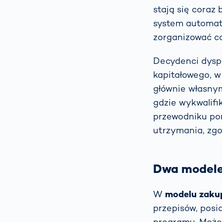
stają się coraz 
system automaty
zorganizować ca
Decydenci dysp
kapitałowego, 
głównie własnym
gdzie wykwalifi
przewodniku po
utrzymania, zgo
Dwa modele,
W
modelu zaku
przepisów, posi
programu. Może 