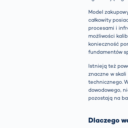
Model zakupowy 
całkowity posia
procesami i infr
możliwości kali
konieczność po
fundamentów sp
Istnieją też p
znaczne w skali
technicznego. W
dowodowego, nie
pozostają na ba
Dlaczego wa