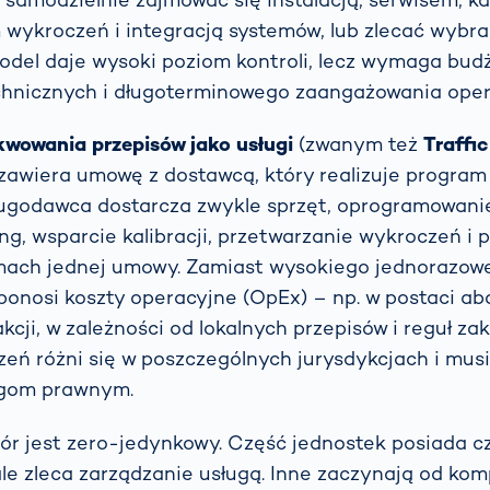
wykroczeń i integracją systemów, lub zlecać wybr
odel daje wysoki poziom kontroli, lecz wymaga bud
chnicznych i długoterminowego zaangażowania oper
wowania przepisów jako usługi
(zwanym też
Traffic
 zawiera umowę z dostawcą, który realizuje program
ugodawca dostarcza zwykle sprzęt, oprogramowanie,
ing, wsparcie kalibracji, przetwarzanie wykroczeń i 
mach jednej umowy. Zamiast wysokiego jednorazo
ponosi koszty operacyjne (OpEx) – np. w postaci a
kcji, w zależności od lokalnych przepisów i reguł z
czeń różni się w poszczególnych jurysdykcjach i mu
gom prawnym.
ór jest zero-jedynkowy. Część jednostek posiada c
 ale zleca zarządzanie usługą. Inne zaczynają od k