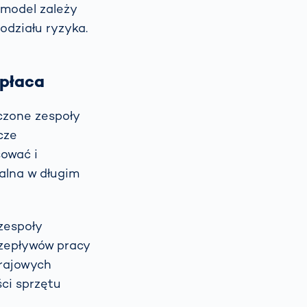
model zależy
odziału ryzyka.
opłaca
czone zespoły
cze
sować i
alna w długim
zespoły
przepływów pracy
krajowych
ci sprzętu