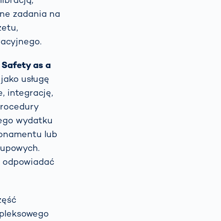
ane zadania na
żetu,
acyjnego.
 Safety as a
 jako usługę
 integrację,
procedury
wego wydatku
bonamentu lub
akupowych.
si odpowiadać
zęść
ompleksowego