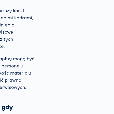
iższy koszt
ednimi kadrami,
dnienia,
isowe i
z tych
e.
CapEx) mogą być
e personelu
kość materiału
ość prawna
serwisowych.
 gdy