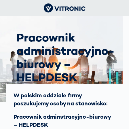
Pracownik
administracyjno-
biurowy –
HELPDESK
Oferta pracy w VITRONIC
W polskim oddziale firmy
Kędzierzyn-Koźle
poszukujemy osoby na stanowisko:
Pracownik adminstracyjno-biurowy
– HELPDESK