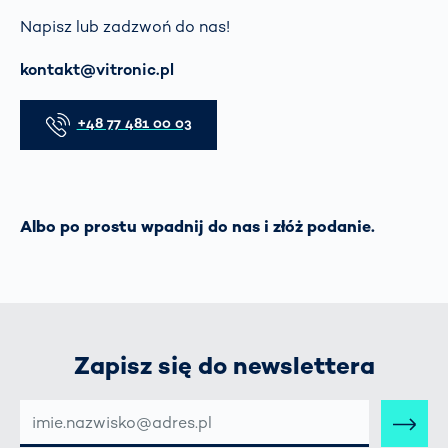
Napisz lub zadzwoń do nas!
E-mail
kontakt@vitronic.pl
Telefon
+48 77 481 00 03
Albo po prostu wpadnij do nas i złóż podanie.
Zapisz się do newslettera
E-
MAIL-
ADRESSE