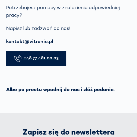
Potrzebujesz pomocy w znalezieniu odpowiedniej
pracy?
Napisz lub zadzwoń do nas!
E-mail
kontakt@vitronic.pl
Telefon
+48 77 481 00 03
Albo po prostu wpadnij do nas i złóż podanie.
Zapisz się do newslettera