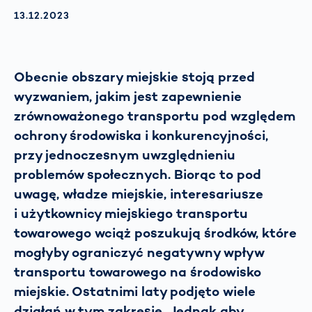
AKTUALISIERT AM:
13.12.2023
Obecnie obszary miejskie stoją przed
wyzwaniem, jakim jest zapewnienie
zrównoważonego transportu pod względem
ochrony środowiska i konkurencyjności,
przy jednoczesnym uwzględnieniu
problemów społecznych. Biorąc to pod
uwagę, władze miejskie, interesariusze
i użytkownicy miejskiego transportu
towarowego wciąż poszukują środków, które
mogłyby ograniczyć negatywny wpływ
transportu towarowego na środowisko
miejskie. Ostatnimi laty podjęto wiele
działań w tym zakresie. Jednak aby