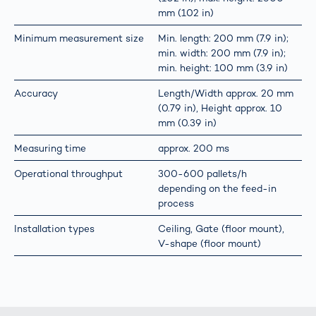
mm (102 in)
Minimum measurement size
Min. length: 200 mm (7.9 in);
min. width: 200 mm (7.9 in);
min. height: 100 mm (3.9 in)
Accuracy
Length/Width approx. 20 mm
(0.79 in), Height approx. 10
mm (0.39 in)
Measuring time
approx. 200 ms
Operational throughput
300-600 pallets/h
depending on the feed-in
process
Installation types
Ceiling, Gate (floor mount),
V-shape (floor mount)