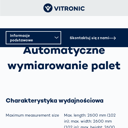
Informacje
AUTOMATYCZNE WYMIAROWANIE PALET
Skontaktuj się z nami
podstawowe
Automatyczne
Informacje podstawowe
wymiarowanie palet
Specyfikacja techniczna
Charakterystyka wydajnościowa
Maximum measurement size
Max. length: 2600 mm (102
in); max. width: 2600 mm
(102 in); max. height: 2600