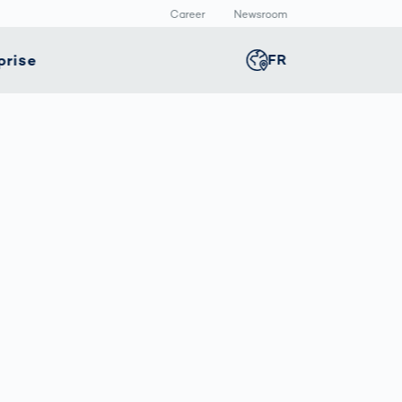
Career
Newsroom
prise
FR
Global
english
té
Smart Production
Presse
Germany
deutsch
e
positifs
Inspection des
Communiqué de
icaux
cordons de
presse
Middle East
عربى
soudure
allage
Médiathèque
avec l’IA
rmaceutique
Comment les
Austria
deutsch
données
deviennent
décisions
Korea
한국어
VDA 5.3 :
Exigences
précises pour les
Japan
日本