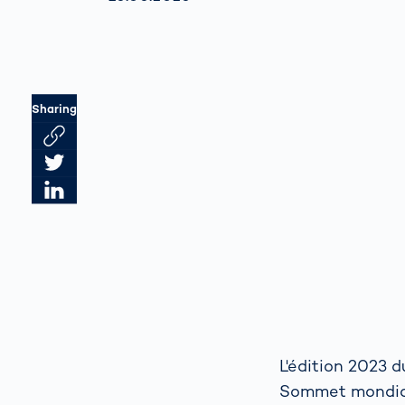
Sharing
Link des Artikels kopieren
Artikel auf Twitter teilen
Artikel auf LinkedIn teilen
L'édition 2023 
Sommet mondial 