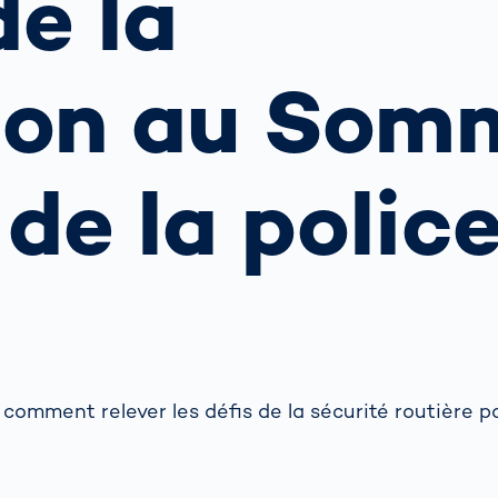
de la
ment
tionne la
Faire le bien
ion déléguée
ensemble
rel
Transport de fret
 surveillance
tion au Som
Je n'ai pas hésit
ère : Guide à
Systèmes de
et j'ai commenc
ention des
portiques OCR
rps
à me mobiliser
rités
ières
Autres sujets
de la polic
ent lutter
re les
ractions au
nt?
comment relever les défis de la sécurité routière p