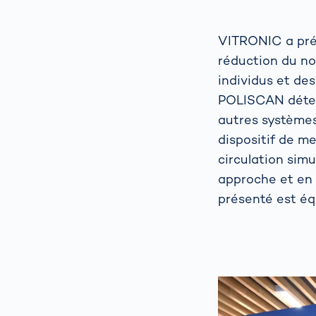
VITRONIC a prés
réduction du no
individus et de
POLISCAN détect
autres systèmes
dispositif de me
circulation sim
approche et en 
présenté est équ