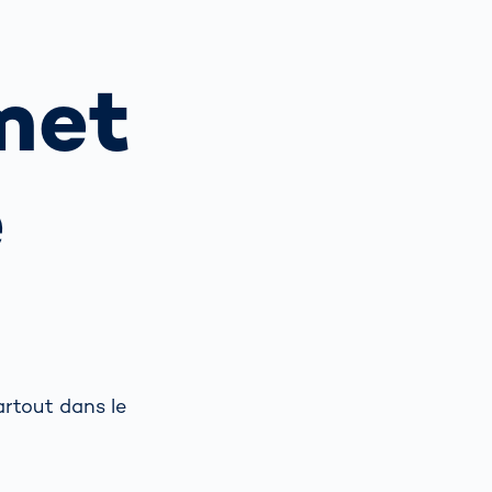
capteurs
optiques
Spain
español
met
é
é
France
français
e
China
中文
Poland
polski
artout dans le