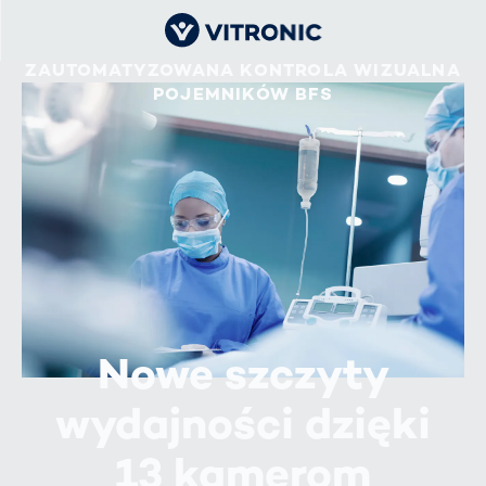
ZAUTOMATYZOWANA KONTROLA WIZUALNA
POJEMNIKÓW BFS
Nowe szczyty
wydajności dzięki
13 kamerom