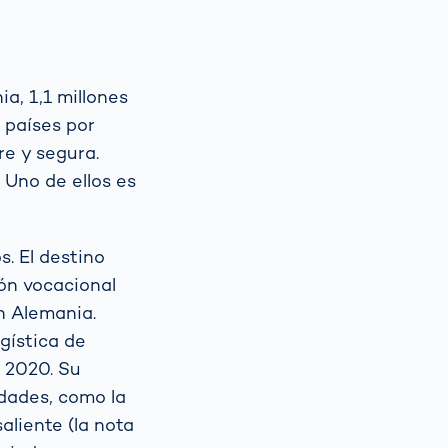
a, 1,1 millones
 países por
re y segura.
. Uno de ellos es
s. El destino
ión vocacional
n Alemania.
gística de
e 2020. Su
idades, como la
aliente (la nota