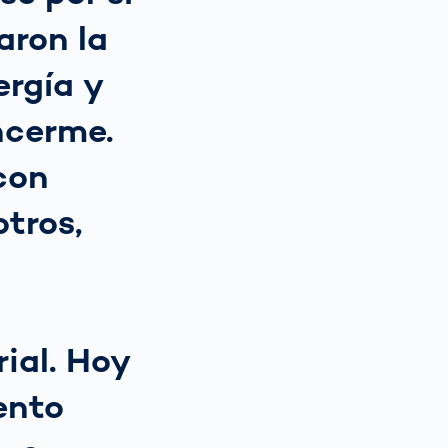
aron la
ergía y
ncerme.
con
otros,
ial. Hoy
ento