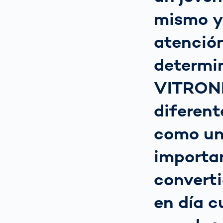
mismo y 
atención
determi
VITRONI
diferent
como un
importa
converti
en día c