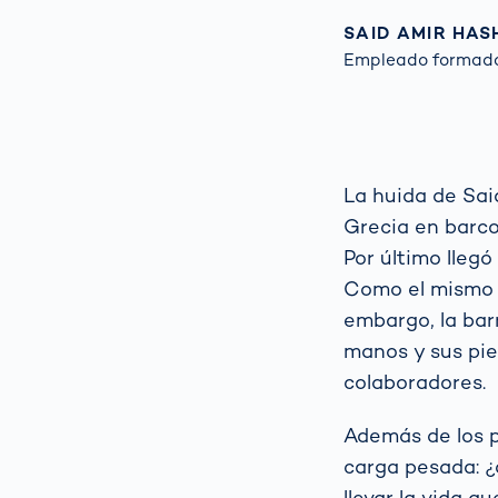
SAID AMIR HAS
Empleado formado
La huida de Said
Grecia en barco
Por último llegó
Como el mismo S
embargo, la barr
manos y sus pie
colaboradores.
Además de los 
carga pesada: 
llevar la vida q