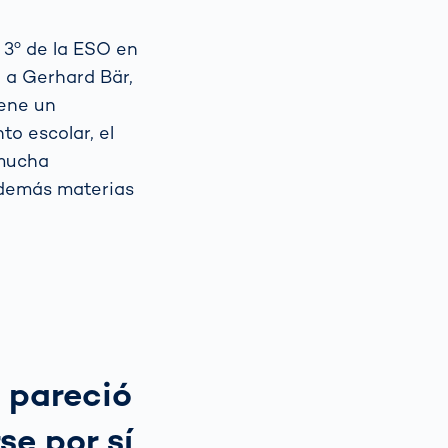
 3º de la ESO en
 a Gerhard Bär,
iene un
to escolar, el
 mucha
 demás materias
 pareció
se por sí