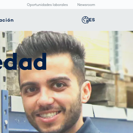
Oportunidades laborales
Newsroom
ación
ES
Global
english
nología
Logística
Sala de redacción
edad
Germany
deutsch
ica
inteligente
Centro
multimedia
positivos
Logística en el
Middle East
عربى
s
icos
Comercio
Press Releases
Electrónico bajo
aquetado
Presión
macéutico
Austria
deutsch
Korea
한국어
Japan
日本