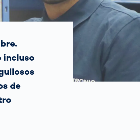
Spain
español
France
français
bre.
 incluso
China
中文
gullosos
Poland
polski
os de
tro