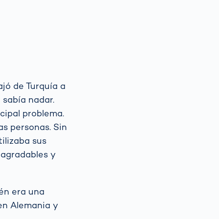
ajó de Turquía a
 sabía nadar.
ncipal problema.
as personas. Sin
tilizaba sus
 agradables y
én era una
en Alemania y