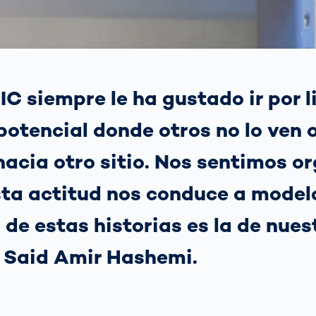
ejor opción
transmisión
para los koalas:
sensores ópticos
 tu
“Amor por el
grama?
Bosque” -
también en
 funciona la
ral
Transporte de
Australia
ión
mercancías
matizada de
Hagamos algo
C siempre le ha gustado ir por li
gilancia del
Sistemas de
bueno juntos
co: Guía
no
puertas OCR
potencial donde otros no lo ven o
No lo dudé y me
 autoridades
puse manos a la
ráfico
obra
acia otro sitio. Nos sentimos or
Más temas
ta actitud nos conduce a model
Detectadas:
Nuestras
 de estas historias es la de nues
referentes en
tecnología
 Said Amir Hashemi.