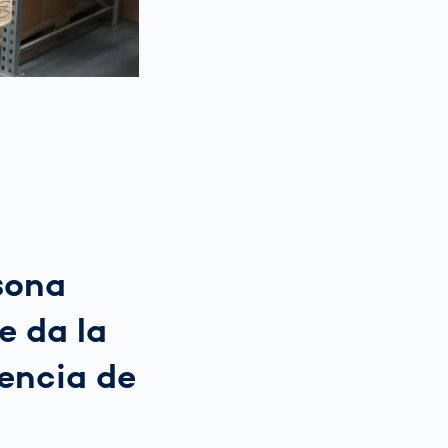
rsona
e da la
rencia de