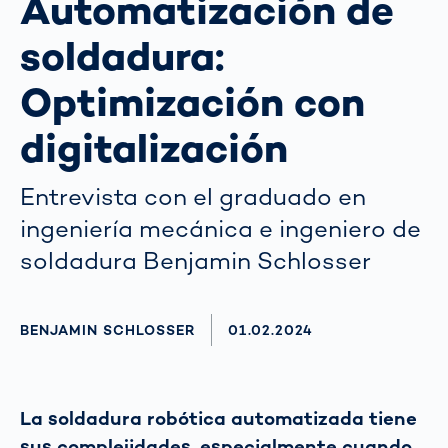
Automatización de
soldadura:
Optimización con
digitalización
Entrevista con el graduado en
ingeniería mecánica e ingeniero de
soldadura Benjamin Schlosser
AUTHOR
BENJAMIN SCHLOSSER
AKTUALISIERT AM:
01.02.2024
La soldadura robótica automatizada tiene
sus complejidades, especialmente cuando