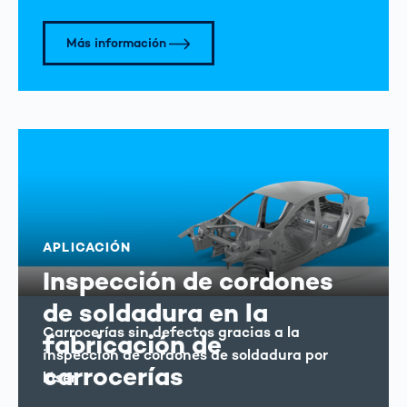
Más información
APLICACIÓN
Inspección de cordones
de soldadura en la
Carrocerías sin defectos gracias a la
fabricación de
inspección de cordones de soldadura por
carrocerías
láser