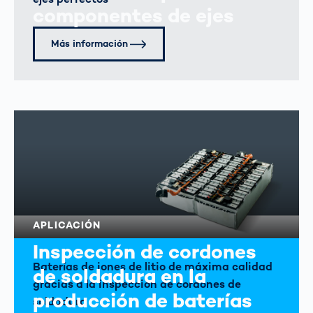
componentes de ejes
Más información
APLICACIÓN
Inspección de cordones
Baterías de iones de litio de máxima calidad
de soldadura en la
gracias a la inspección de cordones de
producción de baterías
soldadura