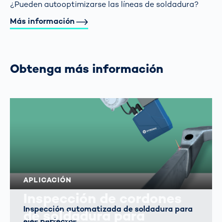
¿Pueden autooptimizarse las líneas de soldadura?
Más información
Obtenga más información
APLICACIÓN
Inspección de cordones
Inspección automatizada de soldadura para
de soldadura para
ejes perfectos