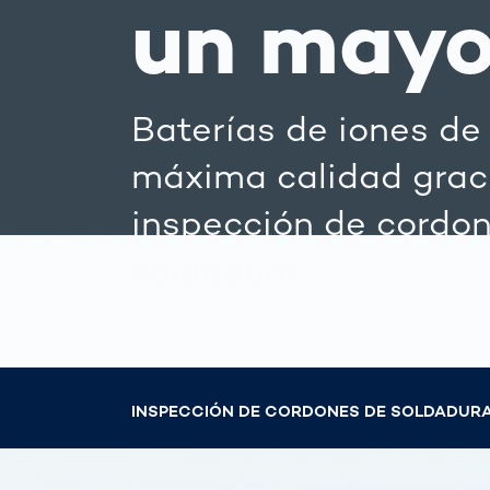
un mayo
la m
para
pro
Cómo
Escáner corpo
gest
3d
Baterías de iones de 
auto
la vi
Medición del
máxima calidad graci
tráfi
cuerpo huma
para
inspección de cordo
de t
soldadura