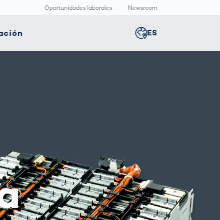
Oportunidades laborales
Newsroom
ación
ES
Global
english
nología
Logística
Sala de redacción
Germany
deutsch
ica
inteligente
Centro
multimedia
positivos
Logística en el
Middle East
عربى
s
icos
Comercio
Press Releases
Electrónico bajo
aquetado
Presión
macéutico
Austria
deutsch
va
Korea
한국어
Japan
日本