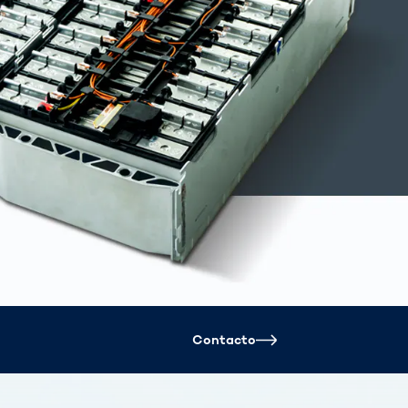
Spain
español
France
français
China
中文
Poland
polski
Contacto