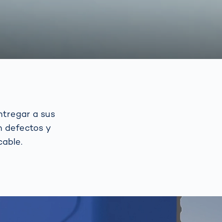
ntregar a sus
n defectos y
able.