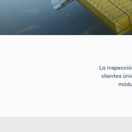
La inspecció
clientes ún
módu