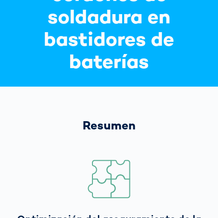
soldadura en
bastidores de
baterías
Resumen