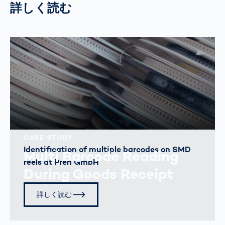
詳しく読む
CASE STUDY
Identification of multiple barcodes on SMD
Multi Barcode Reading
reels at Preh GmbH
During Goods Receipt
詳しく読む