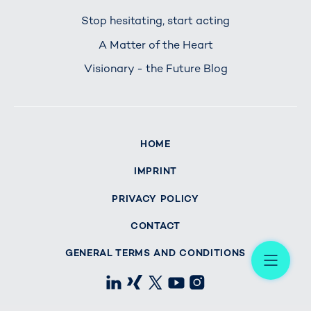
Stop hesitating, start acting
A Matter of the Heart
Visionary - the Future Blog
HOME
IMPRINT
PRIVACY POLICY
CONTACT
Me
GENERAL TERMS AND CONDITIONS
LinkedIn
Xing
X
Youtube
Instagram