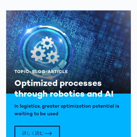
TOPIC-BLOG-ARTICLE
Optimized processes
through robotics and AI
In logistics, greater optimization potential is
waiting to be used
詳しく読む