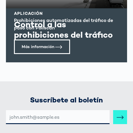
APLICACIÓN
Prohibiciones automatizadas del tráfico de
Control a las
paso con Poliscan
prohibiciones del tráfico
Más información
Suscríbete al boletín
DIRECCIÓN
DE
CORREO
ELECTRÓNICO