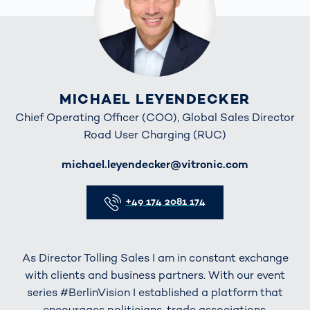
MICHAEL LEYENDECKER
Chief Operating Officer (COO), Global Sales Director
Road User Charging (RUC)
E-Mail
michael.leyendecker@vitronic.com
Telefon
+49 174 2081 174
As Director Tolling Sales I am in constant exchange
with clients and business partners. With our event
series #BerlinVision I established a platform that
encourages politicians, trade associations,