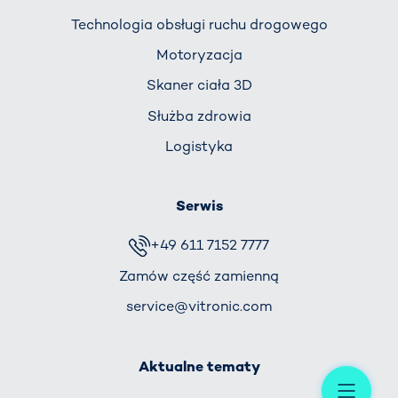
Technologia obsługi ruchu drogowego
Motoryzacja
Skaner ciała 3D
Służba zdrowia
Logistyka
Serwis
+49 611 7152 7777
Zamów część zamienną
service@vitronic.com
Aktualne tematy
Me