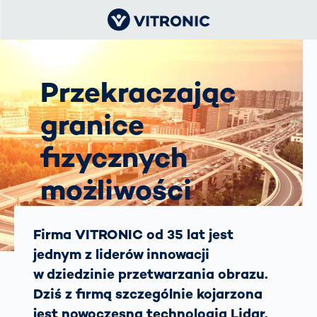
Przekraczając
granice
fizycznych
możliwości
Historia sukcesu technologii
Firma VITRONIC od 35 lat jest
ruchu drogowego w firmie
jednym z liderów innowacji
VITRONIC
w dziedzinie przetwarzania obrazu.
Dziś z firmą szczególnie kojarzona
jest nowoczesna technologia Lidar.