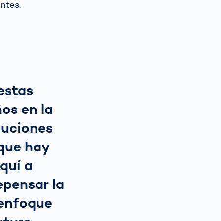
ntes.
estas
os en la
luciones
que hay
quí a
repensar la
 enfoque