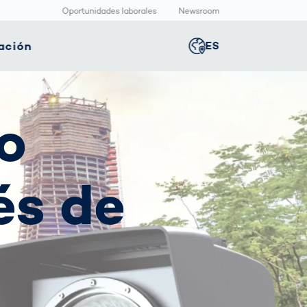
Oportunidades laborales
Newsroom
ación
ES
Global
english
nología
Logística
Sala de redacción
o
Germany
deutsch
ica
inteligente
Centro
multimedia
positivos
Logística en el
Middle East
عربى
s
icos
Comercio
Press Releases
és de
Electrónico bajo
aquetado
Presión
macéutico
Austria
deutsch
Korea
한국어
Japan
日本