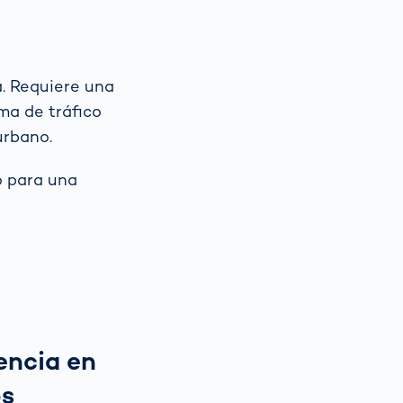
a. Requiere una
ma de tráfico
urbano.
o para una
encia en
os