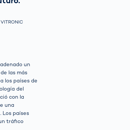
uturo.
s VITRONIC
ncadenado un
 de las más
a los países de
ología del
ció con la
de una
. Los países
un tráfico