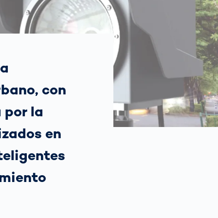
Spain
español
France
français
la
rbano, con
China
中文
 por la
Poland
polski
izados en
teligentes
imiento