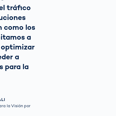
l tráfico
luciones
n como los
citamos a
 optimizar
eder a
s para la
ALI
ra la Visión por