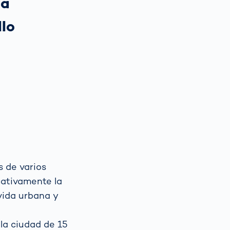
la
llo
s de varios
cativamente la
 vida urbana y
la ciudad de 15