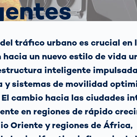
igentes
ejor opción
transmisión
para los koalas:
sensores ópticos
 tu
“Amor por el
grama?
Bosque” -
también en
 funciona la
ral
Transporte de
Australia
ión
mercancías
n Medio Oriente y África
matizada de
Hagamos algo
 del tráfico urbano es crucial en 
gilancia del
Sistemas de
bueno juntos
co: Guía
no
puertas OCR
n hacia un nuevo estilo de vida u
No lo dudé y me
 autoridades
puse manos a la
ráfico
obra
estructura inteligente impulsada
Más temas
a y sistemas de movilidad optim
Detectadas:
Nuestras
 El cambio hacia las ciudades in
referentes en
tecnología
dente en regiones de rápido crec
o Oriente y regiones de África,