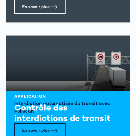
En savoir plus
APPLICATION
Interdiction automatisée du transit avec
Contrôle des
Poliscan
interdictions de transit
En savoir plus