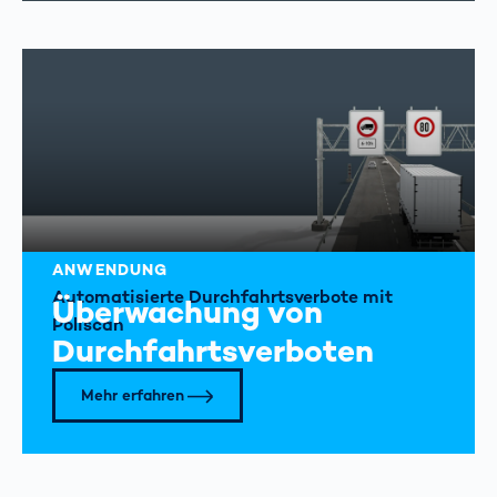
ANWENDUNG
Automatisierte Durchfahrtsverbote mit
Überwachung von
Poliscan
Durchfahrtsverboten
Mehr erfahren