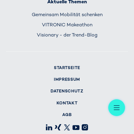
Aktuelle Themen
Gemeinsam Mobilität schenken
VITRONIC Makeathon
Visionary - der Trend-Blog
STARTSEITE
IMPRESSUM
DATENSCHUTZ
Me
KONTAKT
AGB
LinkedIn
Xing
X
Youtube
Instagram