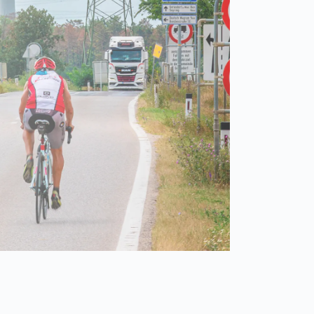
Spain
español
France
français
China
中文
Poland
polski