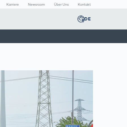
Karriere
Newsroom
Über Uns
Kontakt
DE
Global
english
n
n
lthcare
Smart Body
Newsroom
Germany
deutsch
Measurement
izinische
Media Center
äte
Körperscanner
Presse­
Middle East
عربى
Vergleich
rmazeutische
mitteilungen
packungen
T
Austria
deutsch
Korea
한국어
Japan
日本