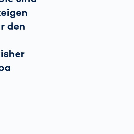
zeigen
ür den
isher
opa