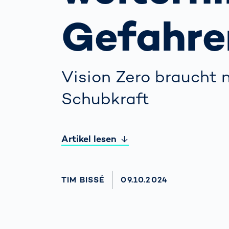
wirkl
vora
Gefahre
Menschliche
Körper­
vermessung
Vision Zero braucht 
Schubkraft
Artikel lesen
AUTHOR
TIM BISSÉ
AKTUALISIERT AM:
09.10.2024