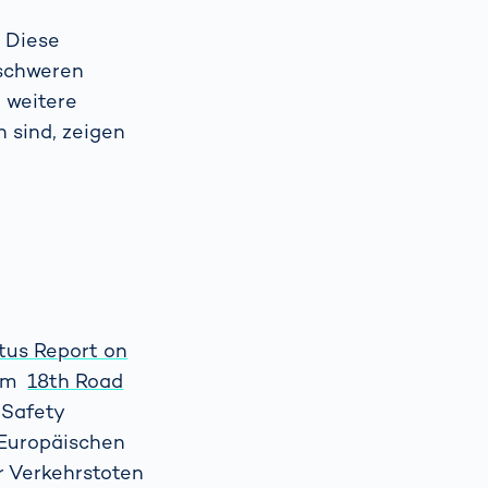
. Diese
 schweren
g weitere
 sind, zeigen
atus Report on
 Im
18th Road
 Safety
 Europäischen
er Verkehrstoten