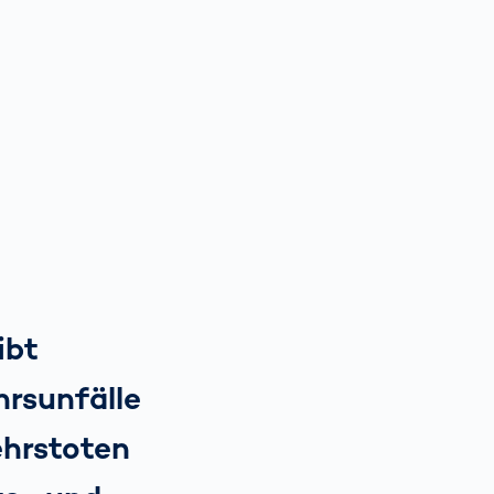
ibt
hrsunfälle
ehrstoten