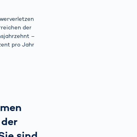
hwerverletzen
rreichen der
nsjahrzehnt –
zent pro Jahr
immen
 der
Sie sind