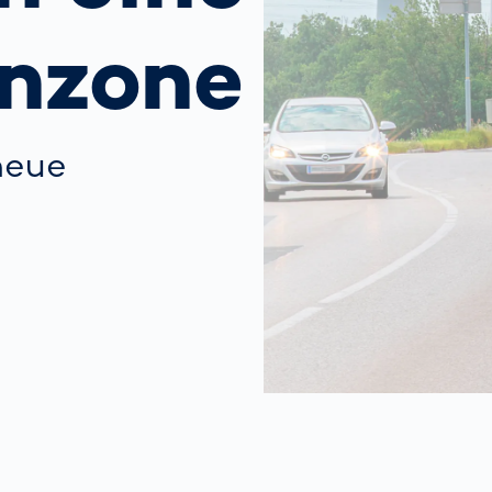
ich
bringen Return
nbringt
on Invest im Hub
nzone
OCR-
Gatesysteme
neue