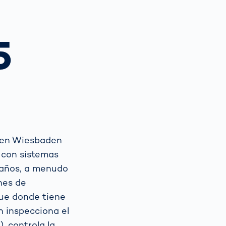
Spain
español
5
France
français
China
中文
Poland
polski
a en Wiesbaden
 con sistemas
5 años, a menudo
nes de
gue donde tiene
n inspecciona el
, controla la