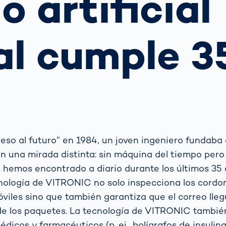
o artificial
ejor opción
transmisión
para los koalas:
sensores ópticos
 tu
“Amor por el
grama?
Bosque” -
al cumple 3
también en
 funciona la
ral
Transporte de
Australia
ión
mercancías
matizada de
Hagamos algo
gilancia del
Sistemas de
bueno juntos
co: Guía
no
puertas OCR
No lo dudé y me
 autoridades
puse manos a la
ráfico
obra
Más temas
reso al futuro” en 1984, un joven ingeniero fundab
Detectadas:
 una mirada distinta: sin máquina del tiempo pero
Nuestras
referentes en
os hemos encontrado a diario durante los últimos 3
tecnología
ecnología de VITRONIC no solo inspecciona los cordo
viles sino que también garantiza que el correo lle
 de los paquetes. La tecnología de VITRONIC tambié
cos y farmacéuticos (p. ej., bolígrafos de insulina)