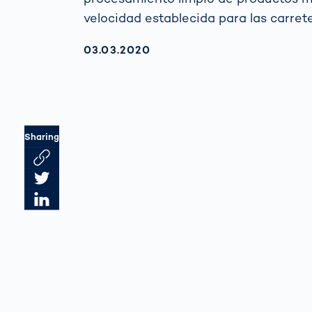
velocidad establecida para las carre
AKTUALISIERT AM:
03.03.2020
Sharing
Link des Artikels kopieren
Artikel auf Twitter teilen
Artikel auf LinkedIn teilen