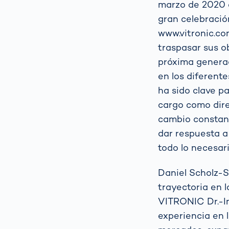
marzo de 2020 
gran celebració
www.vitronic.co
traspasar sus o
próxima generac
en los diferent
ha sido clave 
cargo como dire
cambio constan
dar respuesta a
todo lo necesar
Daniel Scholz-S
trayectoria en l
VITRONIC Dr.-I
experiencia en 