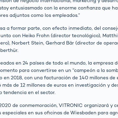
sión de negocio internacional, marketing y desarro
“Estoy entusiasmado con la enorme confianza que 
tores adjuntos como los empleados.”
sa a formar parte, con efecto inmediato, del consej
junto con Heiko Frohn (director tecnológico), Matth
iero), Norbert Stein, Gerhard Bär (director de opera
berthür.
eados en 24 países de todo el mundo, la empresa 
omento para convertirse en un “campeón a la sombr
lo en 2018, con una facturación de 140 millones de e
ó más de 12 millones de euros en investigación y de
 tendencia en el sector.
 2020 de conmemoración, VITRONIC organizará y c
s especiales en sus oficinas de Wiesbaden para ag