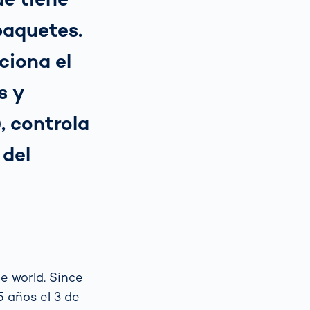
paquetes.
ciona el
s y
), controla
 del
e world. Since
5 años el 3 de