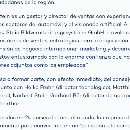
udadanos de la región.
tein es un gestor y director de ventas con experienc
os sectores del automóvil y el visionado artificial. 
ng Stein Bildverarbeitungssysteme GmbH le avala s
las áreas de ventas, estrategias para la adquisición
sión de negocio internacional, marketing y desarro
“Estoy entusiasmado con la enorme confianza que 
tores adjuntos como los empleados.”
sa a formar parte, con efecto inmediato, del consej
junto con Heiko Frohn (director tecnológico), Matth
iero), Norbert Stein, Gerhard Bär (director de opera
berthür.
eados en 24 países de todo el mundo, la empresa 
omento para convertirse en un “campeón a la sombr