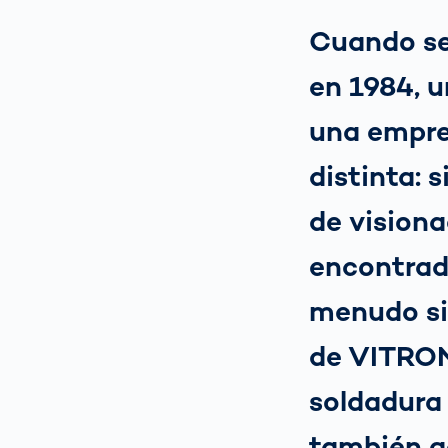
Cuando se 
en 1984, 
una empre
distinta: 
de visiona
encontrado
menudo sin
de VITRON
soldadura
también ga