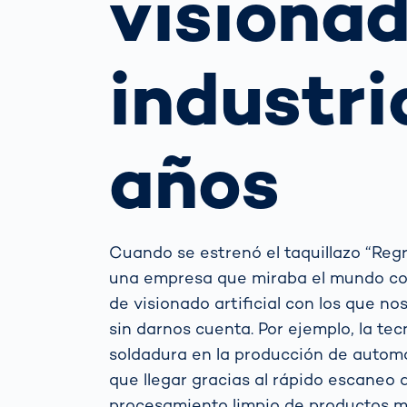
visionad
la m
para
pro
industri
Cómo
Escáner corpo
gest
3d
auto
la vi
Medición del
tráfi
años
cuerpo huma
para
de t
Cuando se estrenó el taquillazo “Reg
una empresa que miraba el mundo con
de visionado artificial con los que n
sin darnos cuenta. Por ejemplo, la t
soldadura en la producción de automó
que llegar gracias al rápido escaneo
procesamiento limpio de productos médi