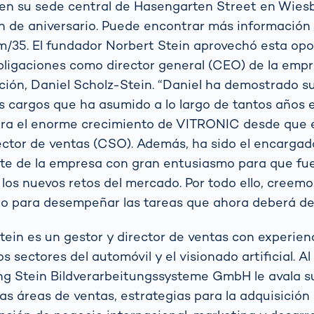
en su sede central de Hasengarten Street en Wie
n de aniversario. Puede encontrar más información
m/35. El fundador Norbert Stein aprovechó esta op
bligaciones como director general (CEO) de la empre
ión, Daniel Scholz-Stein. “Daniel ha demostrado 
es cargos que ha asumido a lo largo de tantos años
para el enorme crecimiento de VITRONIC desde que
ctor de ventas (CSO). Además, ha sido el encargado
te de la empresa con gran entusiasmo para que fu
 los nuevos retos del mercado. Por todo ello, creem
io para desempeñar las tareas que ahora deberá d
tein es un gestor y director de ventas con experienc
os sectores del automóvil y el visionado artificial. 
ng Stein Bildverarbeitungssysteme GmbH le avala s
las áreas de ventas, estrategias para la adquisición