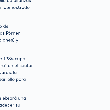
llo de alianzas
han demostrado
o de
ias Pörner
ciones) y
de 1984 supo
a” en el sector
uros, la
sarrollo para
elebrará una
radecer su