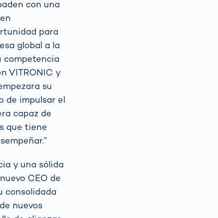
sbaden con una
 en
ortunidad para
sa global a la
su competencia
 en VITRONIC y
 empezara su
 de impulsar el
era capaz de
os que tiene
esempeñar.”
ia y una sólida
Al nuevo CEO de
u consolidada
 de nuevos