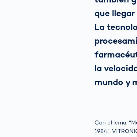
que llegar
La tecnol
procesami
farmacéuti
la velocid
mundo y 
Con el lema, “M
1984”, VITRONIC