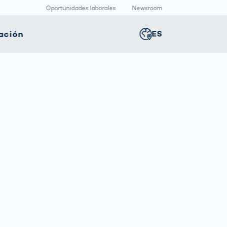
Oportunidades laborales
Newsroom
ación
ES
Global
english
nología
Logística
Sala de redacción
Germany
deutsch
ica
inteligente
Centro
multimedia
positivos
Logística en el
Middle East
عربى
s
icos
Comercio
Press Releases
Electrónico bajo
aquetado
Presión
macéutico
Austria
deutsch
Korea
한국어
Japan
日本