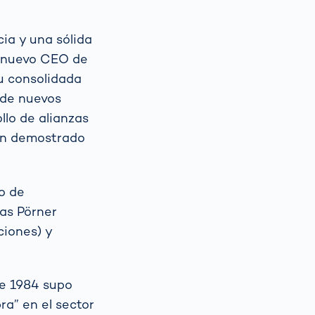
ia y una sólida
Al nuevo CEO de
u consolidada
 de nuevos
llo de alianzas
han demostrado
o de
ias Pörner
ciones) y
de 1984 supo
a” en el sector