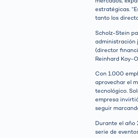
mercados, expan
estratégicas. 
tanto los direc
Scholz-Stein pa
administración 
(director financ
Reinhard Koy-O
Con 1.000 empl
aprovechar el m
tecnológico. So
empresa invirti
seguir marcando
Durante el año
serie de evento