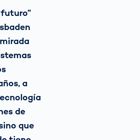
 futuro”
esbaden
 mirada
sistemas
os
años, a
tecnología
nes de
sino que
de tiene