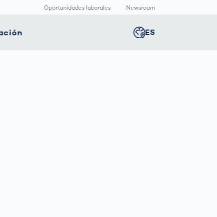
Oportunidades laborales
Newsroom
ación
ES
Global
english
nología
Logística
Sala de redacción
Germany
deutsch
ica
inteligente
Centro
multimedia
positivos
Logística en el
Middle East
عربى
s
icos
Comercio
Press Releases
Electrónico bajo
aquetado
Presión
macéutico
Austria
deutsch
Korea
한국어
Japan
日本