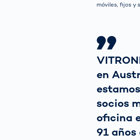
móviles, fijos 
VITRONIC
en Aust
estamos 
socios m
oficina 
91 años