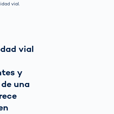
dad vial.
dad vial
tes y
 de una
rece
en