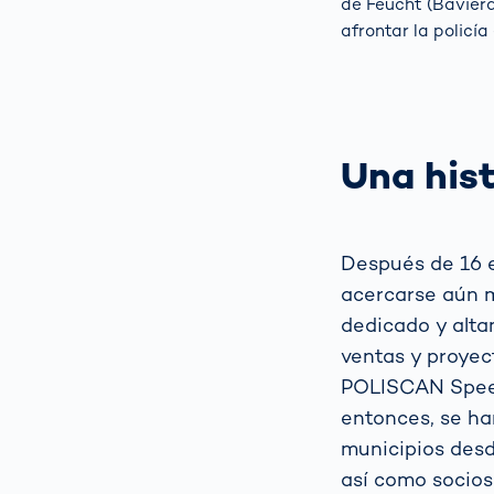
de Feucht (Bavier
afrontar la policía
Una hist
Después de 16 
acercarse aún m
dedicado y alta
ventas y proyec
POLISCAN Speed
entonces, se h
municipios desd
así como socios