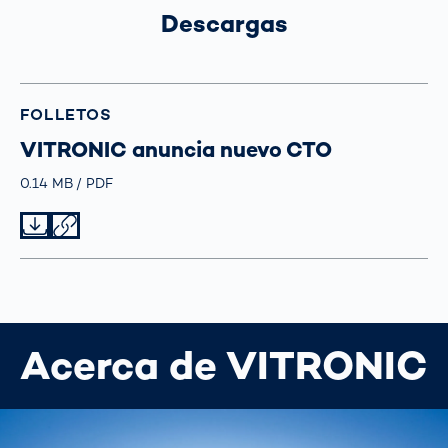
Descargas
FOLLETOS
VITRONIC anuncia nuevo CTO
Größe
0.14 MB
Typ
PDF
Datei herunterladen
Datei teilen
Acerca de VITRONIC