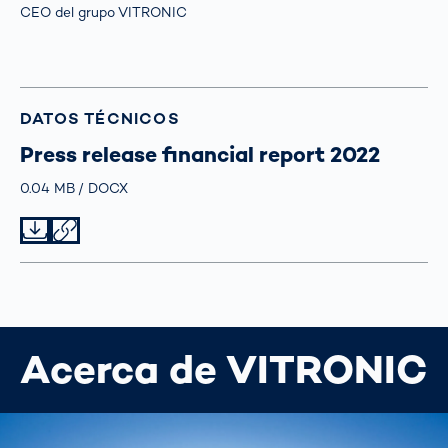
CEO del grupo VITRONIC
DATOS TÉCNICOS
Press release financial report 2022
Größe
0.04 MB
Typ
DOCX
Datei herunterladen
Datei teilen
Acerca de VITRONIC