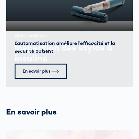
APPLICATION
L'automatisation améliore l'efficacité et la
Inspection des stylos à
sécurité patient
insuline
En savoir plus
En savoir plus