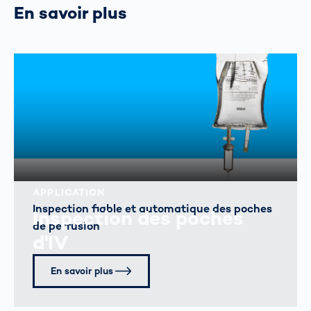
En savoir plus
APPLICATION
Inspection fiable et automatique des poches
Inspection des poches
de perfusion
d'IV
En savoir plus