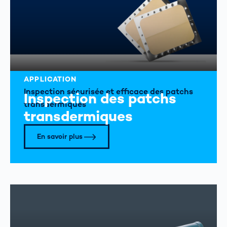
APPLICATION
Inspection sécurisée et efficace des patchs
Inspection des patchs
transdermiques
transdermiques
En savoir plus