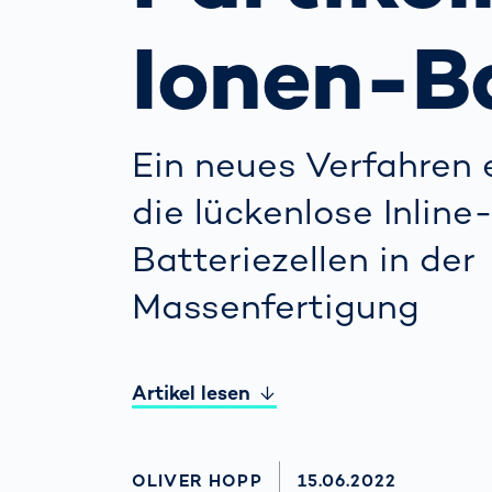
wirkl
vora
Ionen-B
Menschliche
Körper­
vermessung
Ein neues Verfahren 
die lückenlose Inline
Batteriezellen in der
Massenfertigung
Artikel lesen
AUTHOR
OLIVER HOPP
AKTUALISIERT AM:
15.06.2022