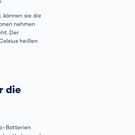
.
, können sie die
-Ionen nehmen
eht. Der
Celsius heißen
r die
to-Batterien