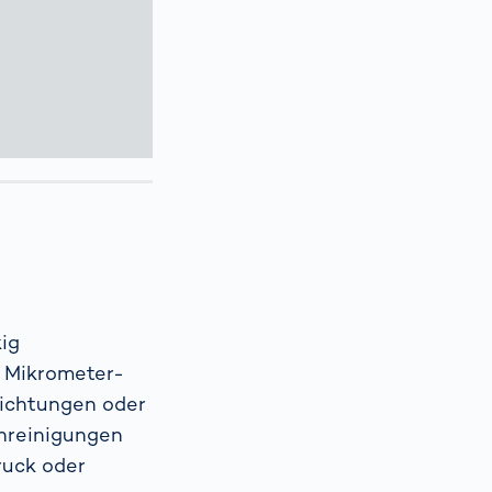
ig
m Mikrometer-
richtungen oder
unreinigungen
ruck oder