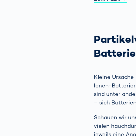
Partike
Batteri
Kleine Ursache 
Ionen-Batterien
sind unter ande
– sich Batterie
Schauen wir uns
vielen hauchdün
jeweils eine An