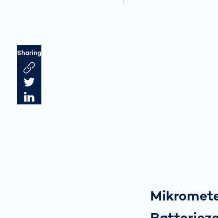
Sharing
Link des Artikels kopieren
Artikel auf Twitter teilen
Artikel auf LinkedIn teilen
Mikromete
Batterieze