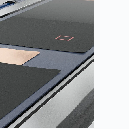
Spain
español
France
français
China
中文
Poland
polski