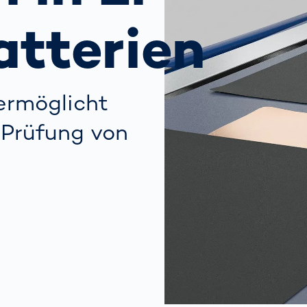
ich
bringen Return
nbringt
on Invest im Hub
atterien
OCR-
Gatesysteme
ermöglicht
-Prüfung von