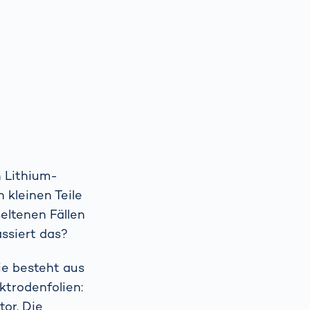
n Lithium-
 kleinen Teile
seltenen Fällen
assiert das?
ie besteht aus
ktrodenfolien:
or. Die