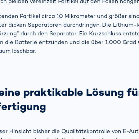
h bleiben vereinzelt Partikel auf den Folien hängen
tenden Partikel circa 10 Mikrometer und größer sind
er dicken Separatoren durchdringen. Die Lithium
rzung“ durch den Separator: Ein Kurzschluss entst
n die Batterie entzünden und die über 1.000 Grad 
aum löschbar.
eine praktikable Lösung fü
ertigung
eser Hinsicht bisher die Qualitätskontrolle von E-Au