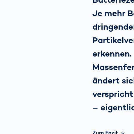
Je mehr B
dringender
Partikelve
erkennen. 
Massenfer
ändert sic
verspricht
– eigentli
Zum Fazit