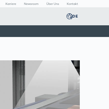
Karriere
Newsroom
Über Uns
Kontakt
DE
Global
english
n
n
lthcare
Smart Body
Newsroom
Germany
deutsch
Measurement
izinische
Media Center
äte
Körperscanner
Presse­
Middle East
عربى
Vergleich
rmazeutische
mitteilungen
packungen
T
Austria
deutsch
Korea
한국어
Japan
日本