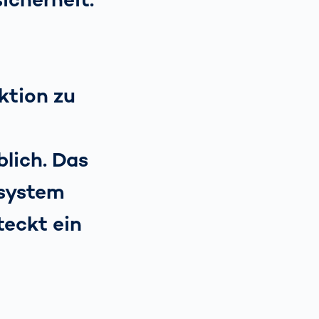
o
ktion zu
lich. Das
fsystem
teckt ein