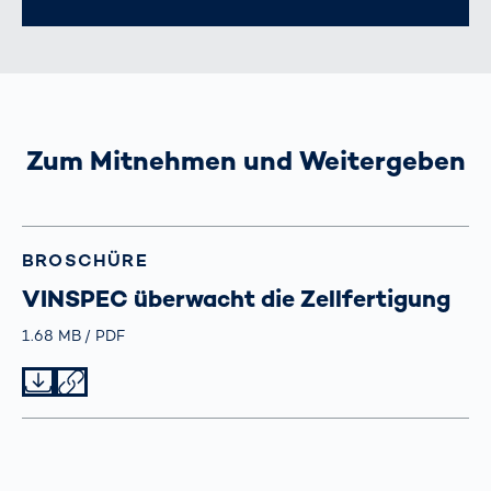
Zum Mitnehmen und Weitergeben
BROSCHÜRE
VINSPEC überwacht die Zellfertigung
Größe
1.68 MB
Typ
PDF
Datei herunterladen
Datei teilen