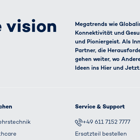
 vision
Megatrends wie Globalis
Konnektivität und Gesu
und Pioniergeist. Als I
Partner, die Herausfor
gehen weiter, wo Ander
Ideen ins Hier und Jetzt
chen
Service & Support
ehrs­technik
+49 611 7152 7777
thcare
Ersatzteil bestellen