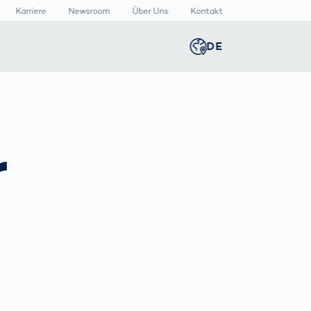
Karriere
Newsroom
Über Uns
Kontakt
DE
Global
english
n
n
lthcare
Smart Body
Newsroom
Germany
deutsch
Measurement
r
izinische
Media Center
äte
Körperscanner
Presse­
Middle East
عربى
Vergleich
rmazeutische
mitteilungen
packungen
T
Austria
deutsch
Korea
한국어
Japan
日本