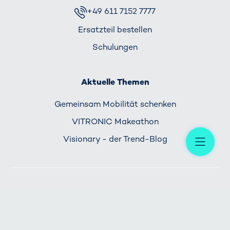
+49 611 7152 7777
Ersatzteil bestellen
Schulungen
Aktuelle Themen
Gemeinsam Mobilität schenken
VITRONIC Makeathon
Me
Visionary - der Trend-Blog
STARTSEITE
IMPRESSUM