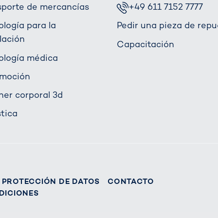
sporte de mercancías
+49 611 7152 7777
ología para la
Pedir una pieza de repu
lación
Capacitación
ología médica
moción
ner corporal 3d
stica
PROTECCIÓN DE DATOS
CONTACTO
DICIONES