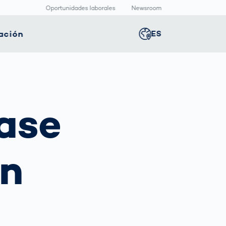
Oportunidades laborales
Newsroom
ación
ES
Global
english
nología
Logística
Sala de redacción
Germany
deutsch
ica
inteligente
ase
Centro
multimedia
positivos
Logística en el
Middle East
عربى
s
icos
Comercio
Press Releases
Electrónico bajo
aquetado
Presión
on
macéutico
Austria
deutsch
Korea
한국어
Japan
日本