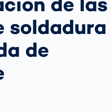
ción de las
ejor opción
transmisión
para los koalas:
sensores ópticos
 tu
“Amor por el
grama?
Bosque” -
e soldadura
también en
 funciona la
ral
Transporte de
Australia
ión
mercancías
matizada de
Hagamos algo
gilancia del
Sistemas de
bueno juntos
co: Guía
da de
no
puertas OCR
No lo dudé y me
 autoridades
puse manos a la
ráfico
obra
Más temas
e
Detectadas:
Nuestras
referentes en
tecnología