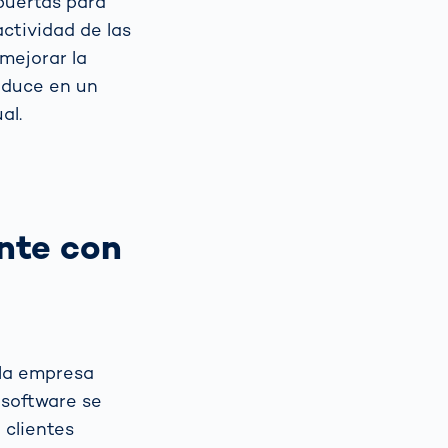
puertas para
ctividad de las
 mejorar la
raduce en un
al.
nte con
 la empresa
l software se
 clientes