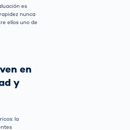
aluación es
a rapidez nunca
tre ellos uno de
 ven en
ad y
ricos: la
entes