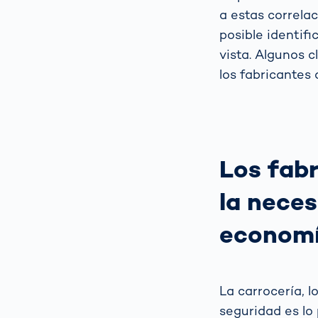
a estas correla
posible identifi
vista. Algunos c
los fabricantes
Los fab
la neces
econom
La carrocería, lo
seguridad es lo