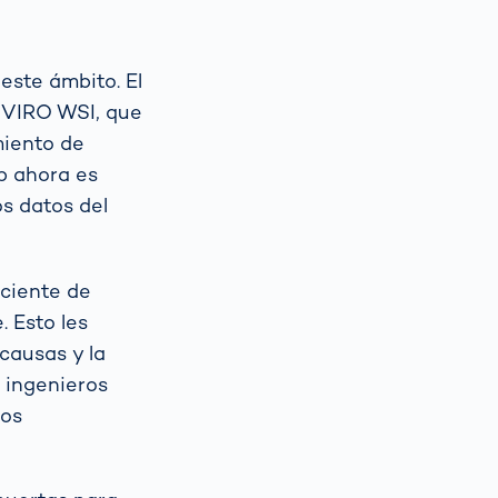
este ámbito. El
a VIRO WSI, que
miento de
op ahora es
os datos del
iciente de
 Esto les
 causas y la
s ingenieros
los