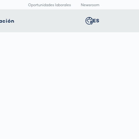
Oportunidades laborales
Newsroom
ación
ES
Global
english
nología
Logística
Sala de redacción
Germany
deutsch
ica
inteligente
Centro
multimedia
positivos
Logística en el
Middle East
عربى
s
icos
Comercio
Press Releases
Electrónico bajo
aquetado
Presión
macéutico
Austria
deutsch
Korea
한국어
Japan
日本