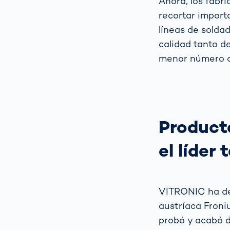
Ahora, los fabr
recortar import
líneas de soldad
calidad tanto d
menor número d
Product
el líder
VITRONIC ha de
austríaca Froniu
probó y acabó d