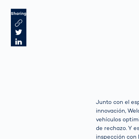
Sharing
Link des Artikels kopieren
Artikel auf Twitter teilen
Artikel auf LinkedIn teilen
Junto con el es
innovación,
Wel
vehículos optim
de rechazo. Y e
inspección con 