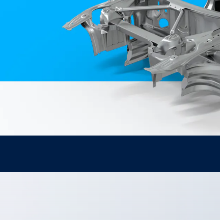
together
 Managed
currently?
ic
New habitat for
rcement
koalas: “Forest
s: A Guide
Love”- also in
Road
Australia
orities
Further Topics
Detected: Our
Role Models in
Tech