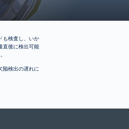
ドも検査し、いか
接直後に検出可能
す。
欠陥検出の遅れに