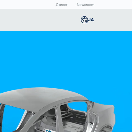
Career
Newsroom
報
JA
Global
english
Smart Logistics
3Dボディスキャン
Newsroom
Germany
deutsch
Logistics in E-
人体計測
Media Center
Commerce under
Press Releases
Middle East
عربى
Pressure
a
Austria
deutsch
y
Korea
한국어
Japan
日本