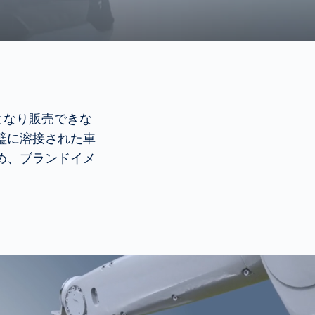
となり販売できな
璧に溶接された車
め、ブランドイメ