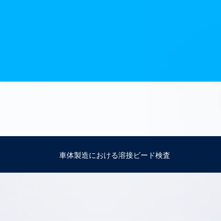
How
Traff
Enfo
Work
for 
Auth
車体製造における溶接ビード検査