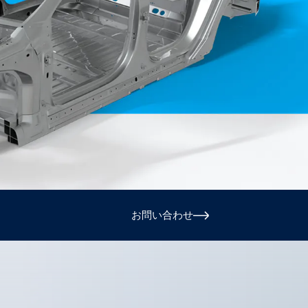
Spain
español
France
français
China
中文
Poland
polski
お問い合わせ