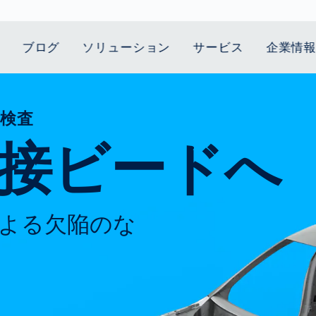
ブログ
ソリューション
サービス
企業情
検査
t Mobility
スティクス
 we stand
Smart Production
自動車業界
Career
Customer
Smart Body
ヘルスケア
Current topics
Lifetime Service
Measurement
接ビードへ
le Speed
Services
Weld Seam
Fuel Cell
Medical Devices
Donation for
rcement for
Inspection
Inspection
Turkey and Syria
ing Principle
Returns
Body Scanner
house and
Pharmaceutical
dent
with AI
Comparison
ribution
Weld Seam
Packaging
Small steps for 
Promise
Service Hotline
pots
How Data
Inspection
safe journey to
Rehabilitation in
業界
Spare Parts
ed
Becomes
school
Competitive
よる欠陥のな
バッテリー生産
rcement as
Decisions
Sports
Creating Mobilit
パワートレイン
vice vs.
AI in
Together
Prevention in
tal
自動車ボディ
manufacturing:
Competitive
Grand Opening
hase: What's
Which are the
Sports
in Mexico
 for Your
biggest
ram?
Doing good
potentials