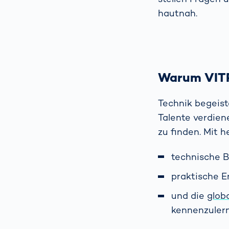
hautnah.
Warum VITR
Technik begeist
Talente verdien
zu finden. Mit h
technische B
praktische 
und die
glob
kennenzuler