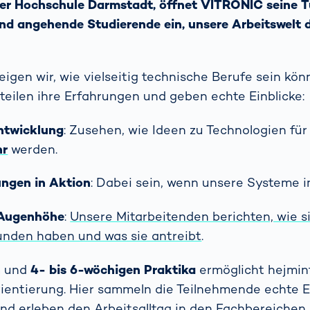
er Hochschule Darmstadt, öffnet VITRONIC seine Tü
nd angehende Studierende ein, unsere Arbeitswelt d
igen wir, wie vielseitig technische Berufe sein kön
teilen ihre Erfahrungen und geben echte Einblicke:
Entwicklung
: Zusehen, wie Ideen zu Technologien für
hr
werden.
ngen in Aktion
: Dabei sein, wenn unsere Systeme i
 Augenhöhe
:
Unsere Mitarbeitenden berichten, wie s
unden haben und was sie antreibt
.
n
und
4- bis 6-wöchigen Praktika
ermöglicht hejmin
ientierung. Hier sammeln die Teilnehmende echte 
und erleben den Arbeitsalltag in den Fachbereiche