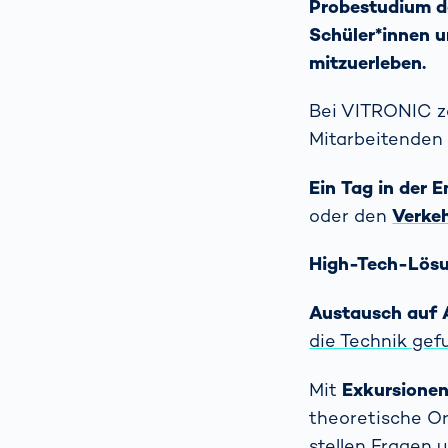
Probestudium d
Schüler*innen u
mitzuerleben.
Bei VITRONIC ze
Mitarbeitenden 
Ein Tag in der 
oder den
Verke
High-Tech-Lösu
Austausch auf
die Technik gef
Mit
Exkursione
theoretische Or
stellen Fragen 