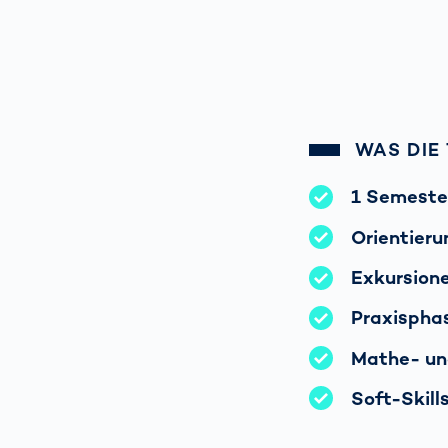
WAS DIE
1 Semeste
Orientieru
Exkursion
Praxisphas
Mathe- und
Soft-Skill