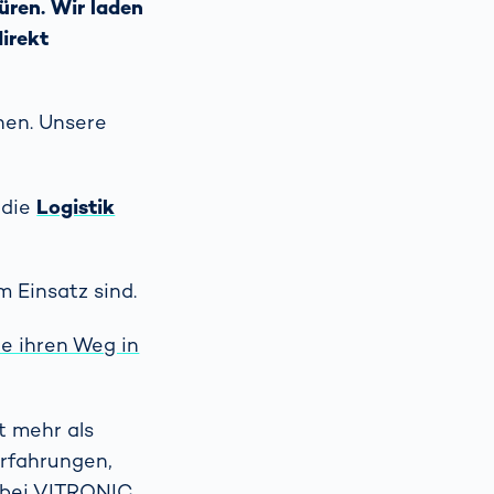
ren. Wir laden
irekt
nen. Unsere
 die
Logistik
m Einsatz sind.
ie ihren Weg in
t mehr als
Erfahrungen,
n bei VITRONIC