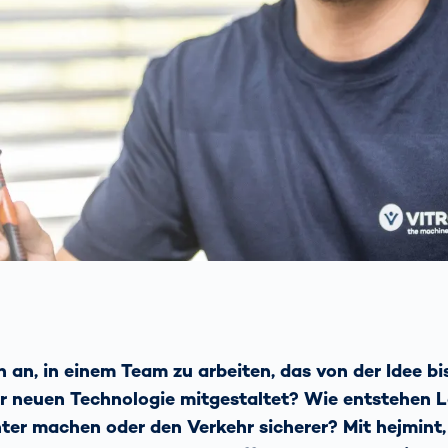
ich
bringen Return
nbringt
on Invest im Hub
OCR-
Gatesysteme
h an, in einem Team zu arbeiten, das von der Idee bi
r neuen Technologie mitgestaltet? Wie entstehen L
enter machen oder den Verkehr sicherer? Mit hejmint