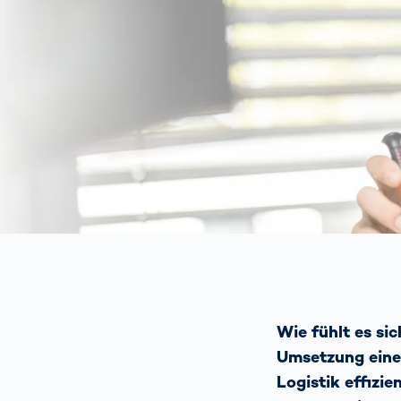
wirkl
vora
Menschliche
Körper­
vermessung
Wie fühlt es sic
Umsetzung eine
Logistik effizi