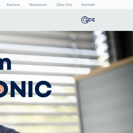
Karriere
Newsroom
Über Uns
Kontakt
DE
Global
english
n
n
lthcare
Smart Body
Newsroom
m
Germany
deutsch
Measurement
izinische
Media Center
äte
Körperscanner
Presse­
Middle East
عربى
Vergleich
rmazeutische
mitteilungen
RONIC
packungen
T
Austria
deutsch
Korea
한국어
Japan
日本