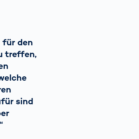
 für den
 treffen,
en
welche
ren
für sind
per
“