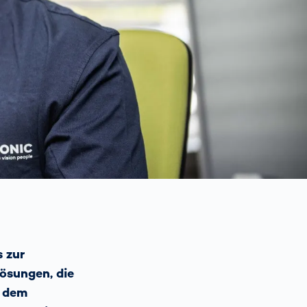
Spain
español
France
français
China
中文
Poland
polski
s zur
ösungen, die
, dem