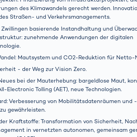
ungen des Klimawandels gerecht werden. Innovatio
 des Straßen- und Verkehrsmanagements.
n Zwillingen basierende Instandhaltung und Überwa
astruktur: zunehmende Anwendungen der digitalen
nologie.
andel: Mautsystem und CO2-Reduktion für Netto-Nu
erheit - der Weg zur Vision Zero.
Neues bei der Mauterhebung: bargeldlose Maut, kon
l-Electronic Tolling (AET), neue Technologien.
ard: Verbesserung von Mobilitätsdatenräumen und -
 zu gewährleisten.
der Kraftstoffe: Transformation von Sicherheit, Nac
agement in vernetzten autonomen, gemeinsam ge