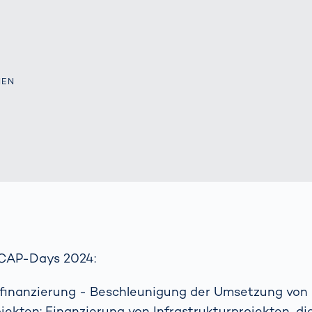
ich
bringen Return
nbringt
on Invest im Hub
OCR-
Gatesysteme
IEN
CAP-Days 2024:
rfinanzierung - Beschleunigung der Umsetzung von
ojekten: Finanzierung von Infrastrukturprojekten, di