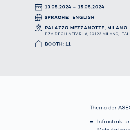
wirkl
DATUM & UHRZEIT
13.05.2024 – 15.05.2024
vora
Menschliche
Körper­
SPRACHE
ENGLISH
vermessung
ORT
PALAZZO MEZZANOTTE, MILANO
P.ZA DEGLI AFFARI, 6, 20123 MILANO, ITAL
HALLE/STAND
BOOTH: 11
Thema der ASE
Infrastruktu
Mobilitätspr