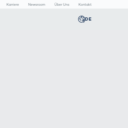
Karriere
Newsroom
Über Uns
Kontakt
DE
Global
english
n
n
lthcare
Smart Body
Newsroom
Germany
deutsch
Measurement
izinische
Media Center
äte
Körperscanner
Presse­
Middle East
عربى
Vergleich
rmazeutische
mitteilungen
packungen
T
Austria
deutsch
Korea
한국어
Japan
日本