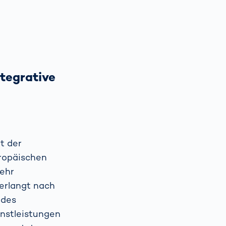
ntegrative
t der
uropäischen
mehr
verlangt nach
 des
enstleistungen