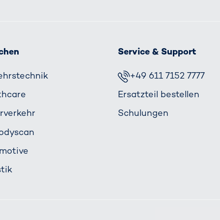
chen
Service & Support
ehrs­technik
+49 611 7152 7777
thcare
Ersatzteil bestellen
rverkehr
Schulungen
odyscan
motive
tik