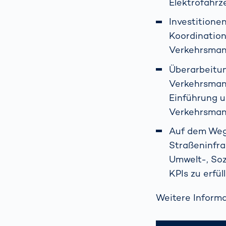
Elektrofahrz
Investitione
Koordination
Verkehrsma
Überarbeitun
Verkehrsmana
Einführung u
Verkehrsmana
Auf dem Weg
Straßeninfra
Umwelt-, Soz
KPIs zu erfül
Weitere Informa