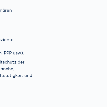
inären
iziente
 PPP usw.).
tschutz der
ranche,
tstätigkeit und