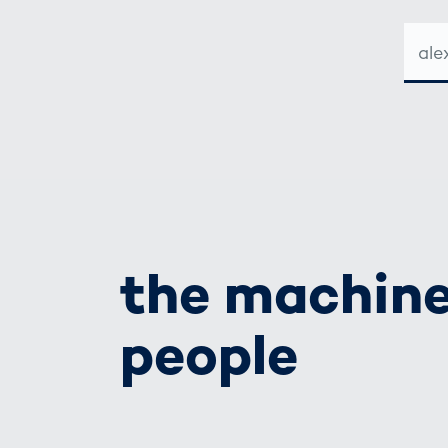
E-
MAIL-
ADRE
the machine
people