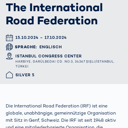
The International
Road Federation
DATUM & UHRZEIT
15.10.2024 – 17.10.2024
SPRACHE
ENGLISCH
ORT
ISTANBUL CONGRESS CENTER
HARBIYE, DARÜLBEDAI CD. NO:3, 34367 ŞIŞLI/İSTANBUL,
TÜRKEI
HALLE/STAND
SILVER 5
Die International Road Federation (IRF) ist eine
globale, unabhängige, gemeinnützige Organisation
mit Sitz in Genf, Schweiz. Die IRF ist seit 1948 aktiv
und eine mitgliederbasierte Organisation, die