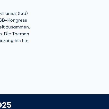
chanics (ISB)
r ISB-Kongress
Welt zusammen,
n. Die Themen
erung bis hin
025