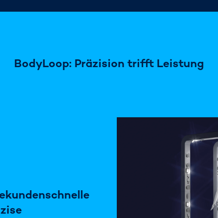
BodyLoop: Präzision trifft Leistung
ekundenschnelle
zise