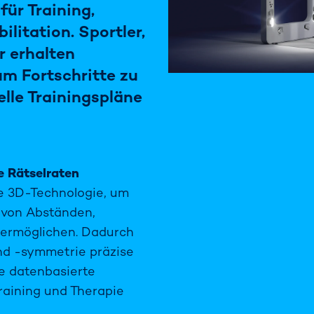
für Training,
litation. Sportler,
r erhalten
um Fortschritte zu
lle Trainingspläne
e Rätselraten
 3D-Technologie, um
g von Abständen,
ermöglichen. Dadurch
nd -symmetrie präzise
ne datenbasierte
raining und Therapie