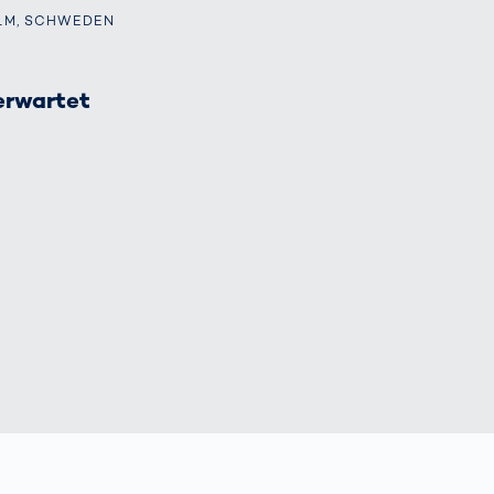
ich
bringen Return
OLM, SCHWEDEN
nbringt
on Invest im Hub
OCR-
Gatesysteme
erwartet