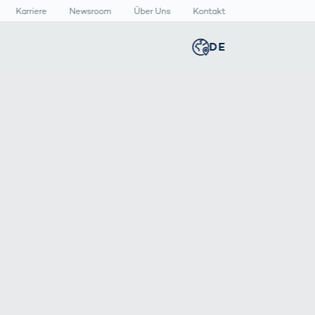
Karriere
Newsroom
Über Uns
Kontakt
DE
Global
english
n
n
lthcare
Smart Body
Newsroom
Germany
deutsch
Measurement
izinische
Media Center
äte
Körperscanner
Presse­
Middle East
عربى
Vergleich
rmazeutische
mitteilungen
packungen
T
Austria
deutsch
Korea
한국어
Japan
日本