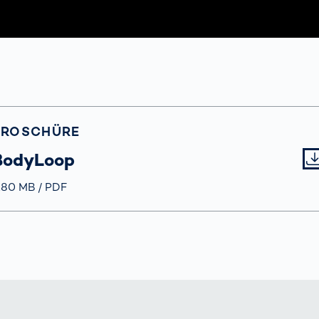
BROSCHÜRE
BodyLoop
röße
.80 MB
Typ
PDF